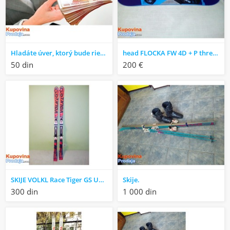
Hladáte úver, ktorý bude riešit vaše problémy a pomôže vám?
head FLOCKA FW 4D + P three 4D SPEEDDISC BLU
50 din
200 €
SKIJE VOLKL Race Tiger GS UVO 180
Skije.
300 din
1 000 din