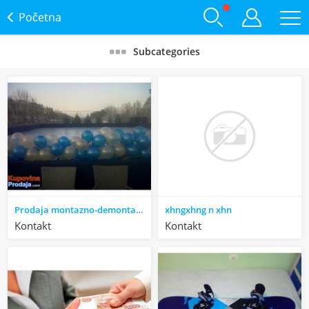
Početna
Subcategories
Prodaja montazno-demontaznog klizalista i opreme za klizanje
xhngxhng n xhn
Kontakt
Kontakt