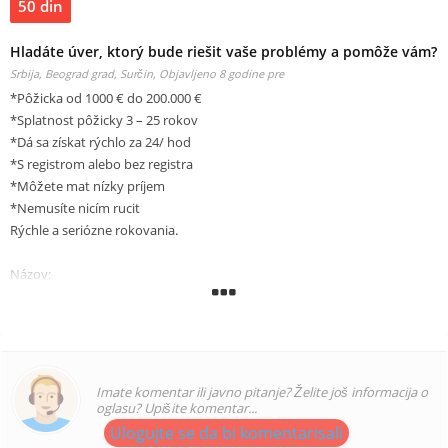
50 din
Hladáte úver, ktorý bude riešit vaše problémy a pomôže vám?
Srbija, Beograd grad, Surčin,
Objavljeno 8 godine pre
*Pôžicka od 1000 € do 200.000 €
*Splatnost pôžicky 3 – 25 rokov
*Dá sa získat rýchlo za 24/ hod
*S registrom alebo bez registra
*Môžete mat nízky príjem
*Nemusíte nicím rucit
Rýchle a seriózne rokovania.
Názov:
Požadované množstvo úveru:
Trvanie úveru:
Telefónne číslo:
WHATSAPP: +33644675360
Imate komentar ili javno pitanje? Želite još informacija o
E-adresa:
elizabet.villagomez@gmail.com
oglasu? Upišite komentar...
Ulogujte se da bi komentarisali