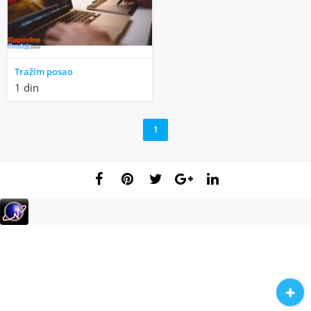
Tražim posao
1 din
1