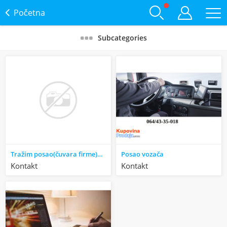
Početna
Subcategories
Tražim posao(čuvara firme)baš,u:Velikoj Plani
Posao vozača
Kontakt
Kontakt