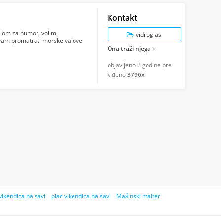
Kontakt
islom za humor, volim
vidi oglas
živam promatrati morske valove
Ona traži njega
objavljeno
2 godine pre
viđeno
3796x
vikendica na savi
plac vikendica na savi
Mašinski malter