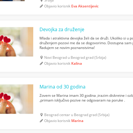
Srbija
Objavio korisnik
Eva Aksentijevic
Devojka za druženje
Mlada i atraktivna devojka želi da se druži. Ukoliko si u
druženjem pozovi me da se dogovorimo. Dostupna sam 
Radujem se novim poznanstvima!
Novi Beograd u Beograd grad (Srbija)
Objavio korisnik
Kalina
Marina od 30 godina
Zovem se Marina imam 30 godina ,trazim diskretne i oz
,primam isključivo pozive ne odgovaram na poruke .
Beograd centar u Beograd grad (Srbija)
Objavio korisnik
Marina