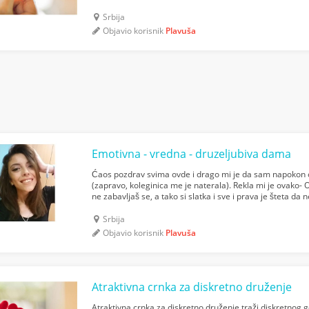
Srbija
Objavio korisnik
Plavuša
Emotivna - vredna - druzeljubiva dama
Ćaos pozdrav svima ovde i drago mi je da sam napokon o
(zapravo, koleginica me je naterala). Rekla mi je ovako- O
ne zabavljaš se, a tako si slatka i sve i prava je šteta d
razbije monotoniju i unese uzbuđenje u svakodnevn...
Srbija
Objavio korisnik
Plavuša
Atraktivna crnka za diskretno druženje
Atraktivna crnka za diskretno druženje traži diskretnog