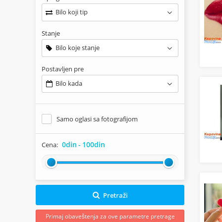
Bilo koji tip
Stanje
Bilo koje stanje
Postavljen pre
Bilo kada
Samo oglasi sa fotografijom
0din
-
100din
Cena:
Pretraži
Primaj obaveštenja za ove parametre pretrage