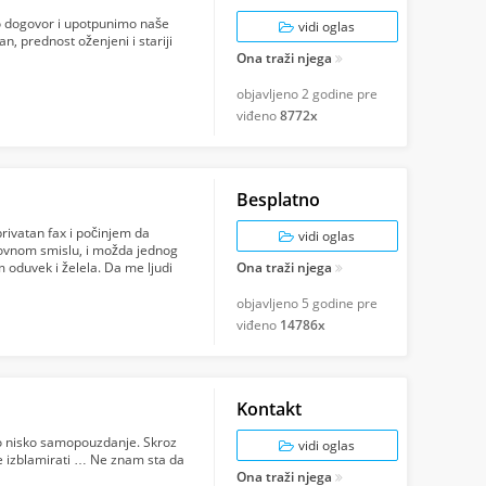
mo dogovor i upotpunimo naše
vidi oglas
n, prednost oženjeni i stariji
Ona traži njega
objavljeno
2 godine pre
viđeno
8772x
Besplatno
rivatan fax i počinjem da
vidi oglas
lovnom smislu, i možda jednog
m oduvek i želela. Da me ljudi
Ona traži njega
objavljeno
5 godine pre
viđeno
14786x
Kontakt
o nisko samopouzdanje. Skroz
vidi oglas
 izblamirati … Ne znam sta da
Ona traži njega