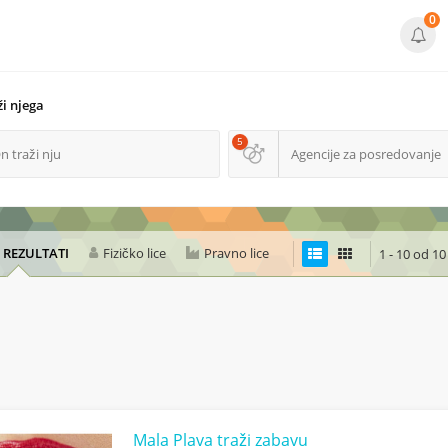
0
i njega
5
n traži nju
Agencije za posredovanje
I REZULTATI
Fizičko lice
Pravno lice
1 - 10 od 10
Mala Plava traži zabavu