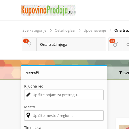
Sve kategorije
Ostali oglasi
Upoznavanje
Ona traž
18
48
Ona traži njega
O
Pretraži
SV
Ključna reč
Mesto
Tip oglasa