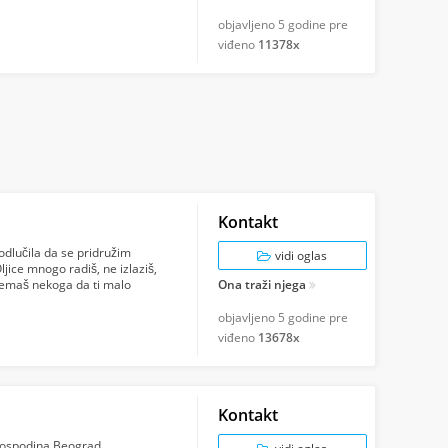
objavljeno
5 godine pre
viđeno
11378x
Kontakt
dlučila da se pridružim
vidi oglas
ljice mnogo radiš, ne izlaziš,
a nemaš nekoga da ti malo
Ona traži njega
objavljeno
5 godine pre
viđeno
13678x
Kontakt
 gospodina.Beograd.