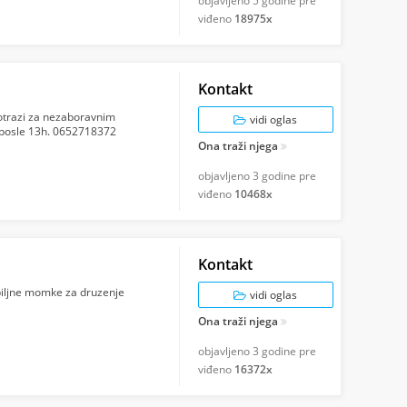
objavljeno
5 godine pre
viđeno
18975x
Kontakt
 potrazi za nezaboravnim
vidi oglas
posle 13h. 0652718372
Ona traži njega
objavljeno
3 godine pre
viđeno
10468x
Kontakt
biljne momke za druzenje
vidi oglas
Ona traži njega
objavljeno
3 godine pre
viđeno
16372x