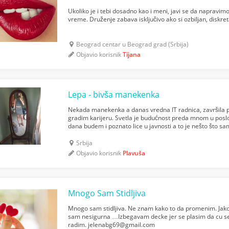
Ukoliko je i tebi dosadno kao i meni, javi se da napravi
vreme. Druženje zabava isključivo ako si ozbiljan, diskreta
Beograd centar u Beograd grad (Srbija)
Objavio korisnik
Tijana
Lepa - bivša manekenka
Nekada manekenka a danas vredna IT radnica, završila p
gradim karijeru. Svetla je budućnost preda mnom u pos
dana budem i poznato lice u javnosti a to je nešto što sa
prepoznaju na ulici, da požele autogram, slikanje...
Srbija
Objavio korisnik
Plavuša
Mnogo Sam Stidljiva
Mnogo sam stidljiva. Ne znam kako to da promenim. Jak
sam nesigurna …Izbegavam decke jer se plasim da cu se
radim.
jelenabg69@gmail.com