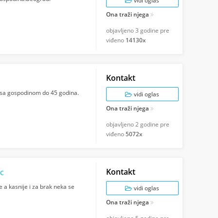
vidi oglas
Ona traži njega
objavljeno
3 godine pre
viđeno
14130x
Kontakt
sa gospodinom do 45 godina.
vidi oglas
Ona traži njega
objavljeno
2 godine pre
viđeno
5072x
Kontakt
ac
 a kasnije i za brak neka se
vidi oglas
Ona traži njega