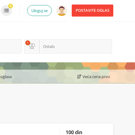
0
POSTAVITE OGLAS
Uloguj se
5
Ostalo
 oglasa
Veća cena prvo
100 din