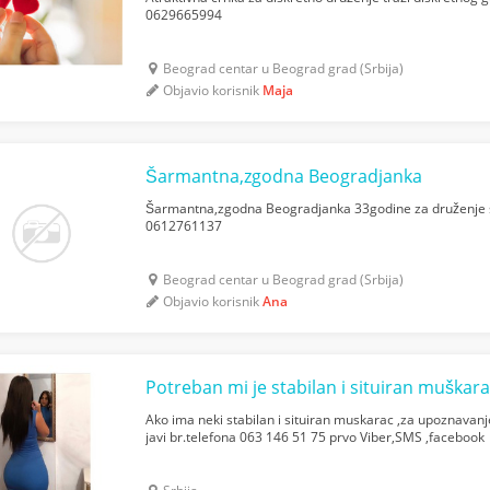
0629665994
Beograd centar u Beograd grad (Srbija)
Objavio korisnik
Maja
Šarmantna,zgodna Beogradjanka
Šarmantna,zgodna Beogradjanka 33godine za druženje 
0612761137
Beograd centar u Beograd grad (Srbija)
Objavio korisnik
Ana
Potreban mi je stabilan i situiran muškar
Ako ima neki stabilan i situiran muskarac ,za upoznavanje
javi br.telefona 063 146 51 75 prvo Viber,SMS ,facebook