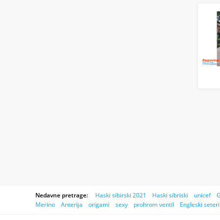
Nedavne pretrage:
Haski sibirski 2021
Haski sibriski
unicef
G
Merino
Anterija
origami
sexy
prohrom ventil
Engleski seteri