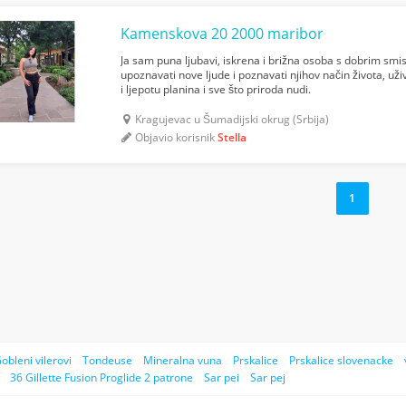
Kamenskova 20 2000 maribor
Ja sam puna ljubavi, iskrena i brižna osoba s dobrim sm
upoznavati nove ljude i poznavati njihov način života, u
i ljepotu planina i sve što priroda nudi.
Kragujevac u Šumadijski okrug (Srbija)
Objavio korisnik
Stella
1
obleni vilerovi
Tondeuse
Mineralna vuna
Prskalice
Prskalice slovenacke
36 Gillette Fusion Proglide 2 patrone
Sar pei
Sar pej