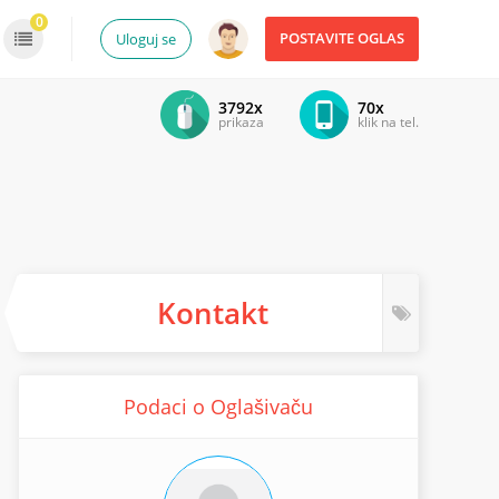
0
POSTAVITE OGLAS
Uloguj se
3792x
70x
prikaza
klik na tel.
Kontakt
Podaci o Oglašivaču