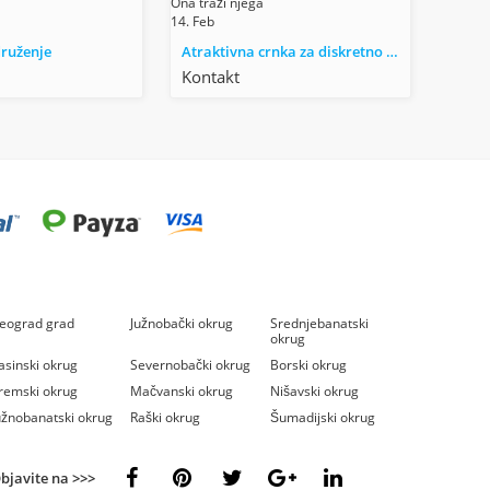
Ona traži njega
14. Feb
druženje
Atraktivna crnka za diskretno druženje
Kontakt
eograd grad
Južnobački okrug
Srednjebanatski
okrug
asinski okrug
Severnobački okrug
Borski okrug
remski okrug
Mačvanski okrug
Nišavski okrug
užnobanatski okrug
Raški okrug
Šumadijski okrug
bjavite na >>>