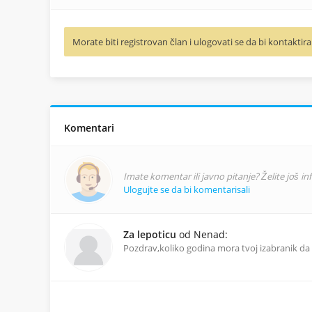
Morate biti registrovan član i ulogovati se da bi kontaktira
Komentari
Imate komentar ili javno pitanje? Želite još i
Ulogujte se da bi komentarisali
Za lepoticu
od Nenad:
Pozdrav,koliko godina mora tvoj izabranik da