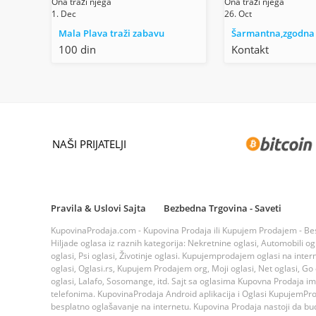
Ona traži njega
Ona traži njega
1. Dec
26. Oct
Mala Plava traži zabavu
100 din
Kontakt
NAŠI PRIJATELJI
Pravila & Uslovi Sajta
Bezbedna Trgovina - Saveti
KupovinaProdaja.com - Kupovina Prodaja ili Kupujem Prodajem - Bespla
Hiljade oglasa iz raznih kategorija: Nekretnine oglasi, Automobili ogla
oglasi, Psi oglasi, Životinje oglasi. Kupujemprodajem oglasi na inte
oglasi, Oglasi.rs, Kupujem Prodajem org, Moji oglasi, Net oglasi, Go og
oglasi, Lalafo, Sosomange, itd. Sajt sa oglasima Kupovna Prodaja i
telefonima. KupovinaProdaja Android aplikacija i Oglasi KupujemProda
besplatno oglašavanje na internetu. Kupovina Prodaja nastoji da bude