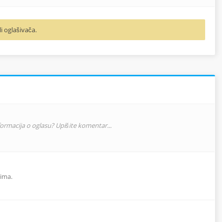
li oglašivača.
nformacija o oglasu? Upišite komentar...
 ima.