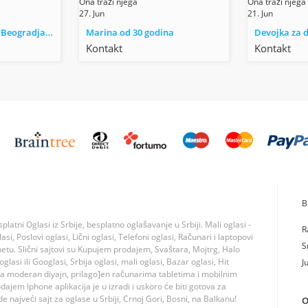
Ona traži njega
Ona traži njega
27. Jun
21. Jun
Šarmantna,zgodna Beogradjanka
Marina od 30 godina
Devojka za 
Kontakt
Kontakt
B
tni Oglasi iz Srbije, besplatno oglašavanje u Srbiji. Mali oglasi -
R
si, Poslovi oglasi, Lični oglasi, Telefoni oglasi, Računari i laptopovi
S
rnetu. Slični sajtovi su Kupujem prodajem, Svaštara, Mojtrg, Halo
lasi ili Googlasi, Srbija oglasi, mali oglasi, Bazar oglasi, Hit
J
ma moderan diyajn, prilago]en računarima tabletima i mobilnim
jem Iphone aplikacija je u izradi i uskoro će biti gotova za
 najveći sajt za oglase u Srbiji, Crnoj Gori, Bosni, na Balkanu!
O