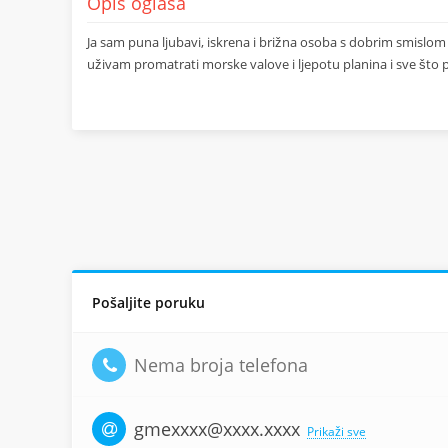
Opis oglasa
Ja sam puna ljubavi, iskrena i brižna osoba s dobrim smislom
uživam promatrati morske valove i ljepotu planina i sve što p
Pošaljite poruku
Nema broja telefona
gmexxxx@xxxx.xxxx
Prikaži sve