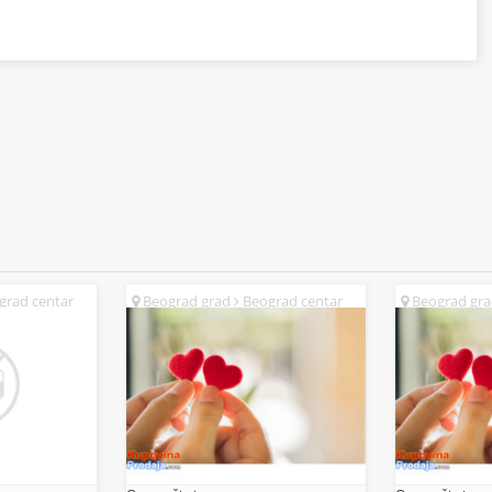
rad centar
Beograd grad
Beograd centar
Beograd gr
(SR)