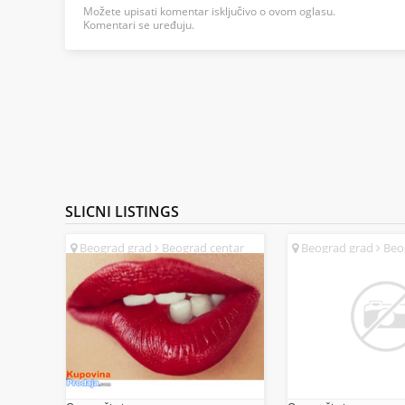
Možete upisati komentar isključivo o ovom oglasu.
Komentari se uređuju.
SLICNI
LISTINGS
Beograd grad
Beograd centar
Beograd grad
Beog
(SR)
(SR)