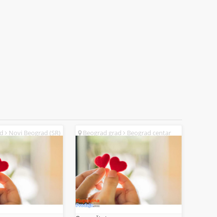
ad
Novi Beograd (SR)
Beograd grad
Beograd centar
(SR)