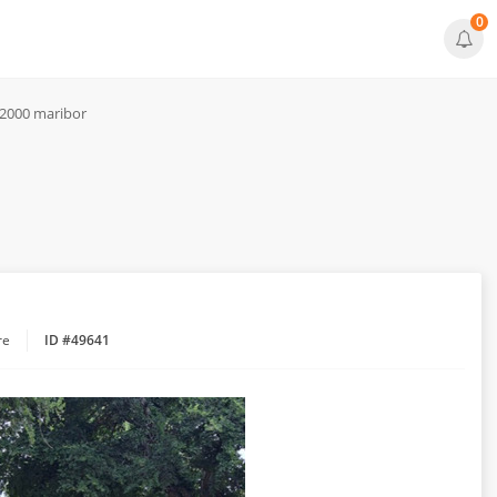
0
2000 maribor
re
ID #49641