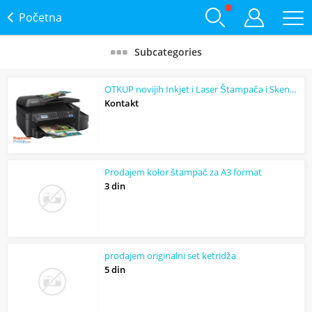
Početna
Subcategories
OTKUP novijih Inkjet i Laser Štampača i Skenera HP, Canon, Epson, Lexmark, Xerox...
Kontakt
Prodajem kolor štampač za A3 format
3 din
prodajem originalni set ketridža
5 din