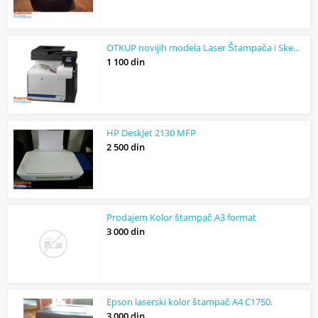
OTKUP novijih modela Laser Štampača i Skenera
1 100 din
HP DeskJet 2130 MFP
2 500 din
Prodajem Kolor štampač A3 format
3 000 din
Epson laserski kolor štampač A4 C1750.
3 000 din