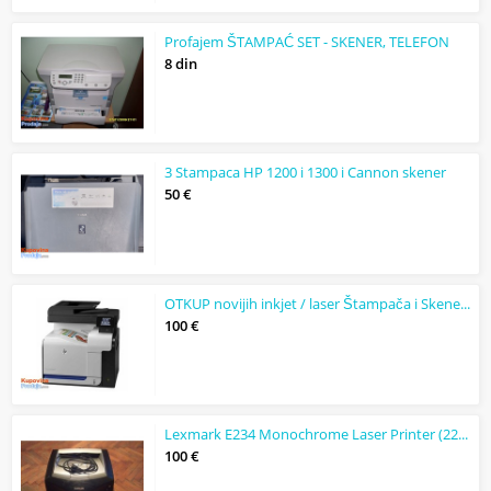
Profajem ŠTAMPAĆ SET - SKENER, TELEFON
8 din
3 Stampaca HP 1200 i 1300 i Cannon skener
50 €
OTKUP novijih inkjet / laser Štampača i Skenera sa punim tonerom/ketridžima
100 €
Lexmark E234 Monochrome Laser Printer (22S0502)
100 €