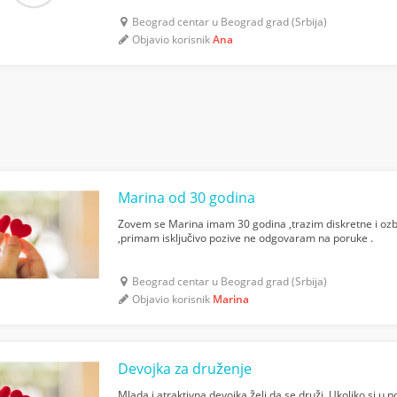
Beograd centar u Beograd grad (Srbija)
Objavio korisnik
Ana
Marina od 30 godina
Zovem se Marina imam 30 godina ,trazim diskretne i oz
,primam isključivo pozive ne odgovaram na poruke .
Beograd centar u Beograd grad (Srbija)
Objavio korisnik
Marina
Devojka za druženje
Mlada i atraktivna devojka želi da se druži. Ukoliko si u