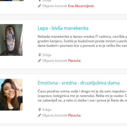
Srbija
Objavio korisnik
Eva Aksentijevic
Lepa - bivša manekenka
Nekada manekenka a danas vredna IT radnica, završila p
gradim karijeru. Svetla je budućnost preda mnom u pos
dana budem i poznato lice u javnosti a to je nešto što sa
prepoznaju na ulici, da požele autogram, slikanje...
Srbija
Objavio korisnik
Plavuša
Emotivna - vredna - druzeljubiva dama
Ćaos pozdrav svima ovde i drago mi je da sam napokon o
(zapravo, koleginica me je naterala). Rekla mi je ovako- O
ne zabavljaš se, a tako si slatka i sve i prava je šteta d
razbije monotoniju i unese uzbuđenje u svakodnevn...
Srbija
Objavio korisnik
Plavuša