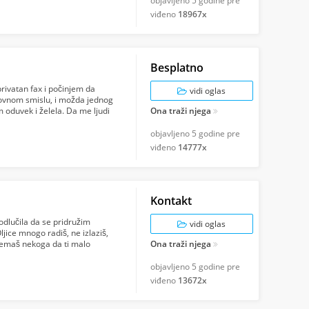
objavljeno
5 godine pre
viđeno
18967x
Besplatno
rivatan fax i počinjem da
vidi oglas
lovnom smislu, i možda jednog
m oduvek i želela. Da me ljudi
Ona traži njega
objavljeno
5 godine pre
viđeno
14777x
Kontakt
dlučila da se pridružim
vidi oglas
ljice mnogo radiš, ne izlaziš,
a nemaš nekoga da ti malo
Ona traži njega
objavljeno
5 godine pre
viđeno
13672x