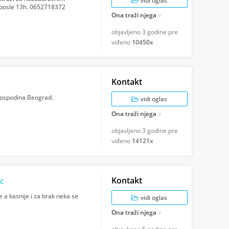
vidi oglas
posle 13h. 0652718372
Ona traži njega
objavljeno
3 godine pre
viđeno
10450x
Kontakt
 gospodina.Beograd.
vidi oglas
Ona traži njega
objavljeno
3 godine pre
viđeno
14121x
Kontakt
ac
 a kasnije i za brak neka se
vidi oglas
Ona traži njega