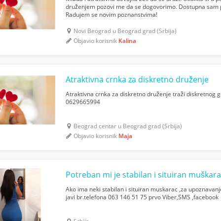
druženjem pozovi me da se dogovorimo. Dostupna sam 
Radujem se novim poznanstvima!
Novi Beograd u Beograd grad (Srbija)
Objavio korisnik
Kalina
Atraktivna crnka za diskretno druženje
Atraktivna crnka za diskretno druženje traži diskretnog
0629665994
Beograd centar u Beograd grad (Srbija)
Objavio korisnik
Maja
Potreban mi je stabilan i situiran muškar
Ako ima neki stabilan i situiran muskarac ,za upoznavanje
javi br.telefona 063 146 51 75 prvo Viber,SMS ,facebook