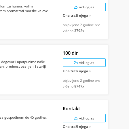
islom za humor, volim
vidi oglas
živam promatrati morske valove
Ona traži njega
objavljeno
2 godine pre
viđeno
3792x
100 din
mo dogovor i upotpunimo naše
vidi oglas
n, prednost oženjeni i stariji
Ona traži njega
objavljeno
2 godine pre
viđeno
8747x
Kontakt
sa gospodinom do 45 godina.
vidi oglas
Ona traži njega