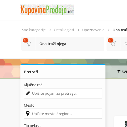
Sve kategorije
Ostali oglasi
Upoznavanje
Ona traž
18
48
Ona traži njega
O
Pretraži
SV
Ključna reč
Mesto
Tip oglasa