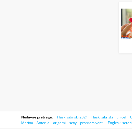
Nedavne pretrage:
Haski sibirski 2021
Haski sibriski
unicef
G
Merino
Anterija
origami
sexy
prohrom ventil
Engleski seteri