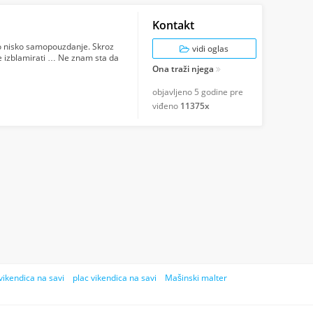
Kontakt
o nisko samopouzdanje. Skroz
vidi oglas
 izblamirati … Ne znam sta da
Ona traži njega
objavljeno
5 godine pre
viđeno
11375x
vikendica na savi
plac vikendica na savi
Mašinski malter