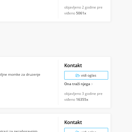
objavljeno
2 godine pre
viđeno
5061x
Kontakt
biljne momke za druzenje
vidi oglas
Ona traži njega
objavljeno
3 godine pre
viđeno
16355x
Kontakt
 potrazi za nezaboravnim