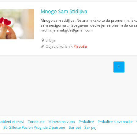
Mnogo Sam Stidljiva
Mnogo sam stidljiva. Ne znam kako to da promenim. Jak
sam nesigurna …Izbegavam decke jer se plasim da cu se
radim.
jelenabg69@gmail.com
Srbija
Objavio korisnik
Plavuša
1
obleni vilerovi
Tondeuse
Mineralna vuna
Prskalice
Prskalice slovenacke
36 Gillette Fusion Proglide 2 patrone
Sar pei
Sar pej