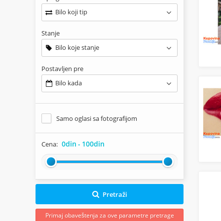
Bilo koji tip
Stanje
Bilo koje stanje
Postavljen pre
Bilo kada
Samo oglasi sa fotografijom
0din
-
100din
Cena:
Pretraži
Primaj obaveštenja za ove parametre pretrage