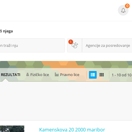
0
i njega
5
n traži nju
Agencije za posredovanje
I REZULTATI
Fizičko lice
Pravno lice
1 - 10 od 10
Kamenskova 20 2000 maribor