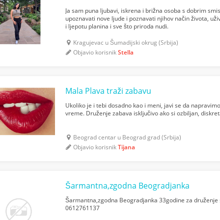
Ja sam puna ljubavi, iskrena i brižna osoba s dobrim sm
upoznavati nove ljude i poznavati njihov način života, u
i ljepotu planina i sve što priroda nudi.
Kragujevac u Šumadijski okrug (Srbija)
Objavio korisnik
Stella
Mala Plava traži zabavu
Ukoliko je i tebi dosadno kao i meni, javi se da napravi
vreme. Druženje zabava isključivo ako si ozbiljan, diskreta
Beograd centar u Beograd grad (Srbija)
Objavio korisnik
Tijana
Šarmantna,zgodna Beogradjanka
Šarmantna,zgodna Beogradjanka 33godine za druženje 
0612761137