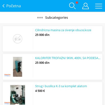
Početna
Subcategories
Cilindricna masina za sivenje obuce,koze
25 000 din
KALORIFER TROFAZNI 9KW, 400V, SA PODESAVAJUCIM TERMOMETROM ZA TEMPERATURU
25 000 din
Strug i busilica K-3 sa komplet alatom
4 500 €