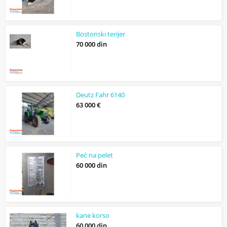
Bostonski terijer
70 000 din
Deutz Fahr 6140
63 000 €
Peć na pelet
60 000 din
kane korso
60 000 din