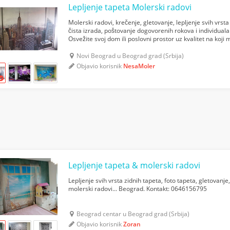
Lepljenje tapeta Molerski radovi
Molerski radovi, krečenje, gletovanje, lepljenje svih vrsta
čista izrada, poštovanje dogovorenih rokova i individual
Osvežite svoj dom ili poslovni prostor uz kvalitet na koj
Novi Beograd u Beograd grad (Srbija)
Objavio korisnik
NesaMoler
Lepljenje tapeta & molerski radovi
Lepljenje svih vrsta zidnih tapeta, foto tapeta, gletovanje
molerski radovi... Beograd. Kontakt: 0646156795
Beograd centar u Beograd grad (Srbija)
Objavio korisnik
Zoran