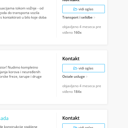
uacijama tokom vožnje - od
vidi oglas
oda do transporta vozila
s kontaktirati u bilo koje doba
Transport i selidbe
objavljeno
4 meseca pre
viđeno
160x
Kontakt
prostor! Nudimo kompletno
vidi oglas
njanja korova i neuređenih
orske freze, tarupe i druge
Ostale usluge
objavljeno
4 meseca pre
viđeno
184x
Kontakt
asada
de konstrukcije staklene
vidi oglas