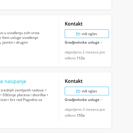
Kontakt
o u izvođenju svih vrsta
vidi oglas
mo Vam usluge izvođenja
, javnim i drugim
Gradjevinske usluge
a gipsarski...
objavljeno
2 meseca pre
viđeno
112x
Kontakt
je nasipanje
srednjih zemljanih radova: •
vidi oglas
• čišćenje placeva i dvorišta •
cizan i brz rad Pogodno za
Gradjevinske usluge
objavljeno
3 meseca pre
viđeno
155x