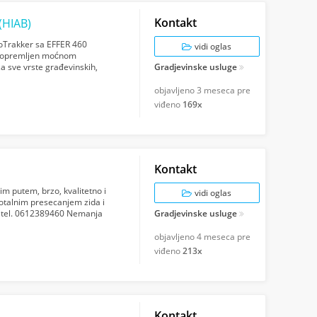
Kontakt
(HIAB)
oTrakker sa EFFER 460
vidi oglas
je opremljen moćnom
za sve vrste građevinskih,
Gradjevinske usluge
mogućava istovr...
objavljeno
3 meseca pre
viđeno
169x
Kontakt
 putem, brzo, kvalitetno i
vidi oglas
 totalnim presecanjem zida i
a. tel. 0612389460 Nemanja
Gradjevinske usluge
objavljeno
4 meseca pre
viđeno
213x
Kontakt