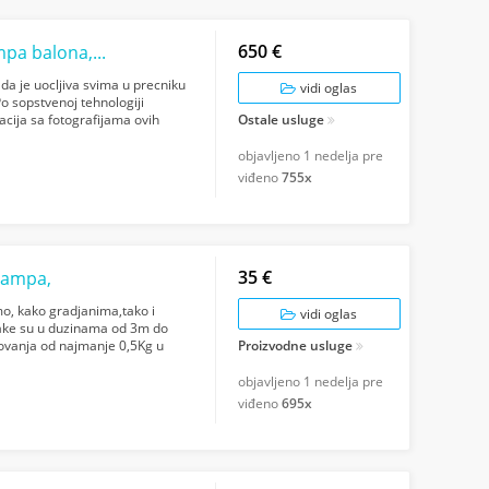
650 €
Cepelini, lopte, balon, baloni, cepelin, štampa balona, konfete
ada je uocljiva svima u precniku
vidi oglas
Po sopstvenoj tehnologiji
acija sa fotografijama ovih
Ostale usluge
objavljeno
1 nedelja pre
viđeno
755x
35 €
štampa,
emo, kako gradjanima,tako i
vidi oglas
ake su u duzinama od 3m do
ovanja od najmanje 0,5Kg u
Proizvodne usluge
objavljeno
1 nedelja pre
viđeno
695x