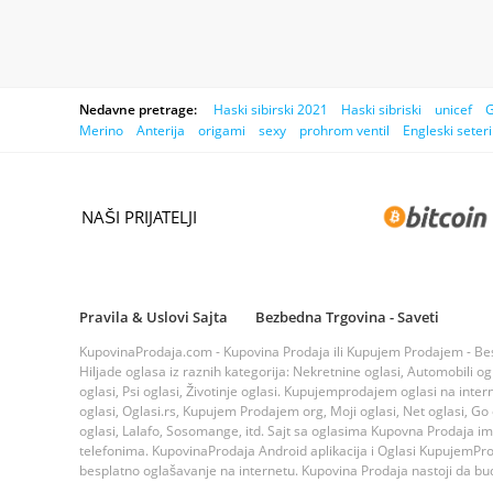
Nedavne pretrage:
Haski sibirski 2021
Haski sibriski
unicef
G
Merino
Anterija
origami
sexy
prohrom ventil
Engleski seteri
NAŠI PRIJATELJI
Pravila & Uslovi Sajta
Bezbedna Trgovina - Saveti
KupovinaProdaja.com - Kupovina Prodaja ili Kupujem Prodajem - Bespla
Hiljade oglasa iz raznih kategorija: Nekretnine oglasi, Automobili ogla
oglasi, Psi oglasi, Životinje oglasi. Kupujemprodajem oglasi na inte
oglasi, Oglasi.rs, Kupujem Prodajem org, Moji oglasi, Net oglasi, Go og
oglasi, Lalafo, Sosomange, itd. Sajt sa oglasima Kupovna Prodaja i
telefonima. KupovinaProdaja Android aplikacija i Oglasi KupujemProda
besplatno oglašavanje na internetu. Kupovina Prodaja nastoji da bude