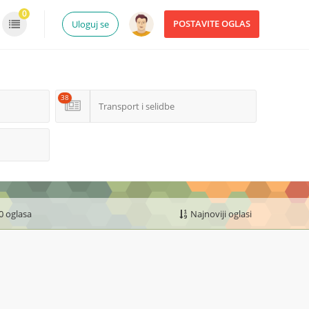
0
POSTAVITE OGLAS
Uloguj se
38
Transport i selidbe
0 oglasa
Najnoviji oglasi