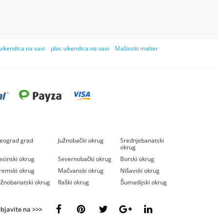
vikendica na savi
plac vikendica na savi
Mašinski malter
eograd grad
Južnobački okrug
Srednjebanatski
okrug
asinski okrug
Severnobački okrug
Borski okrug
remski okrug
Mačvanski okrug
Nišavski okrug
užnobanatski okrug
Raški okrug
Šumadijski okrug
bjavite na >>>