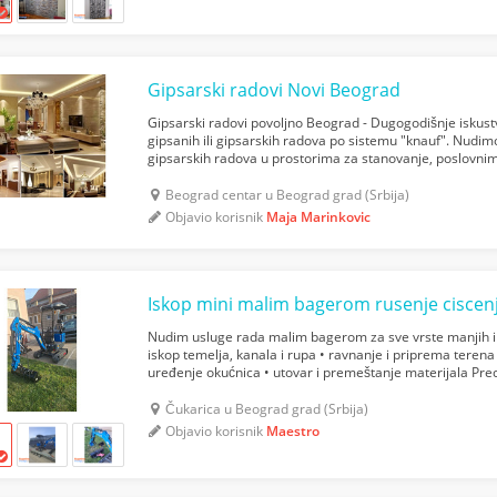
Gipsarski radovi Novi Beograd
Gipsarski radovi povoljno Beograd - Dugogodišnje iskustv
gipsanih ili gipsarskih radova po sistemu "knauf". Nudi
gipsarskih radova u prostorima za stanovanje, poslovnim
građevinskim objektima različite namene. Usluge izvođenj
Beograd centar u Beograd grad (Srbija)
Objavio korisnik
Maja Marinkovic
Iskop mini malim bagerom rusenje ciscen
Nudim usluge rada malim bagerom za sve vrste manjih i 
iskop temelja, kanala i rupa • ravnanje i priprema terena 
uređenje okućnica • utovar i premeštanje materijala Pre
tesne i nepristupačne prostore Posedujem 3 ka...
Čukarica u Beograd grad (Srbija)
Objavio korisnik
Maestro