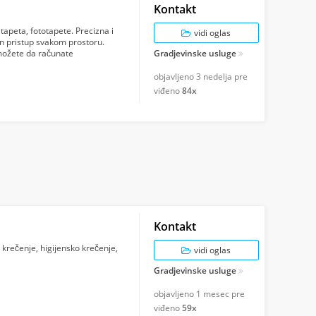
Kontakt
 tapeta, fototapete. Precizna i
vidi oglas
an pristup svakom prostoru.
i možete da računate
Gradjevinske usluge
objavljeno
3 nedelja pre
viđeno
84x
Kontakt
, krečenje, higijensko krečenje,
vidi oglas
Gradjevinske usluge
objavljeno
1 mesec pre
viđeno
59x