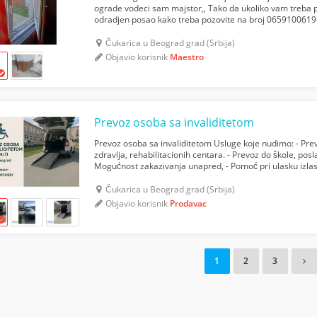
ograde vodeci sam majstor,, Tako da ukoliko vam treba 
odradjen posao kako treba pozovite na broj 0659100619
Čukarica u Beograd grad (Srbija)
Objavio korisnik
Maestro
Prevoz osoba sa invaliditetom
Prevoz osoba sa invaliditetom Usluge koje nudimo: - Pr
zdravlja, rehabilitacionih centara. - Prevoz do škole, posla
Mogućnost zakazivanja unapred, - Pomoć pri ulasku izlasku
nas? - Vozilo sa ramopom i sigurnosnim sistemom, - St...
Čukarica u Beograd grad (Srbija)
Objavio korisnik
Prodavac
1
2
3