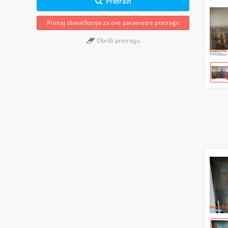
Pretraži
Primaj obaveštenja za ove parametre pretrage
Obriši pretragu