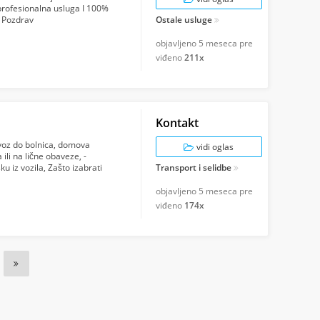
profesionalna usluga I 100%
 Pozdrav
Ostale usluge
objavljeno
5 meseca pre
viđeno
211x
Kontakt
evoz do bolnica, domova
vidi oglas
 ili na lične obaveze, -
 iz vozila, Zašto izabrati
Transport i selidbe
objavljeno
5 meseca pre
viđeno
174x