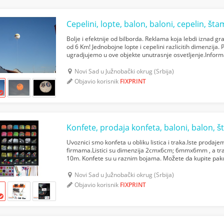
Bolje i efektnije od bilborda. Reklama koja lebdi iznad gr
od 6 Km! Jednobojne lopte i cepelini razlicitih dimenzija. 
ugradjujemo u ove objekte unutrasnje osvetljenje.Inform
objekata se nezaustavljivo siri drustveni...
Novi Sad u Južnobački okrug (Srbija)
Objavio korisnik
FIXPRINT
Konfete, prodaja konfeta, baloni, balon, 
Uvoznici smo konfeta u obliku listica i traka.Iste prodaj
firmama.Listici su dimenzija 2cmx6cm; 6mmx6mm , a tr
10m. Konfete su u raznim bojama. Možete da kupite pak
jednoj boji, kao i u originalnim pakovanjima u vidu patr...
Novi Sad u Južnobački okrug (Srbija)
Objavio korisnik
FIXPRINT