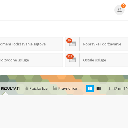
0
29
omeni i održavanje sajtova
Popravke i održavanje
229
roizvodne usluge
Ostale usluge
I REZULTATI
Fizičko lice
Pravno lice
1 - 12 od 12