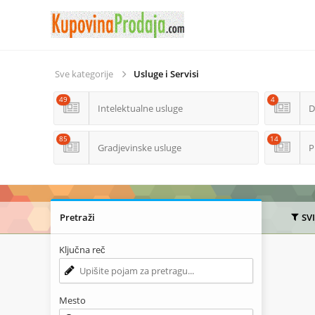
Sve kategorije
Usluge i Servisi
49
4
Intelektualne usluge
D
85
14
Gradjevinske usluge
P
Pretraži
SV
Ključna reč
Mesto