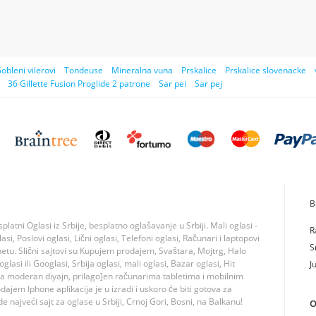
obleni vilerovi
Tondeuse
Mineralna vuna
Prskalice
Prskalice slovenacke
36 Gillette Fusion Proglide 2 patrone
Sar pei
Sar pej
B
tni Oglasi iz Srbije, besplatno oglašavanje u Srbiji. Mali oglasi -
R
si, Poslovi oglasi, Lični oglasi, Telefoni oglasi, Računari i laptopovi
S
rnetu. Slični sajtovi su Kupujem prodajem, Svaštara, Mojtrg, Halo
lasi ili Googlasi, Srbija oglasi, mali oglasi, Bazar oglasi, Hit
J
ma moderan diyajn, prilago]en računarima tabletima i mobilnim
jem Iphone aplikacija je u izradi i uskoro će biti gotova za
 najveći sajt za oglase u Srbiji, Crnoj Gori, Bosni, na Balkanu!
O