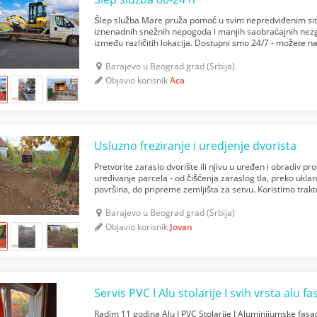
Šlep služba Mare pruža pomoć u svim nepredviđenim sit
iznenadnih snežnih nepogoda i manjih saobraćajnih nezg
između različitih lokacija. Dostupni smo 24/7 - možete na
dana ili noći. Naša oprema omogućava šlepovanje svih...
Barajevo u Beograd grad (Srbija)
Objavio korisnik
Aca
Usluzno freziranje i uredjenje dvorista
Pretvorite zaraslo dvorište ili njivu u uređen i obradiv 
uređivanje parcela - od čišćenja zaraslog tla, preko ukla
površina, do pripreme zemljišta za setvu. Koristimo trakt
mašine kako bismo Vaš plac ili njivu brzo i efik...
Barajevo u Beograd grad (Srbija)
Objavio korisnik
Jovan
Servis PVC I Alu stolarije I svih vrsta alu f
Radim 11 godina Alu I PVC Stolarije I Aluminijumske fasa