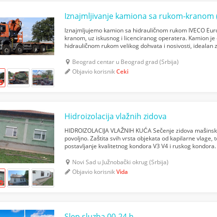
Iznajmljivanje kamiona sa rukom-kranom 
Iznajmljujemo kamion sa hidrauličnom rukom IVECO Eur
kranom, uz iskusnog i licenciranog operatera. Kamion 
hidrauličnom rukom velikog dohvata i nosivosti, idealan 
komunalnih i infrastrukturnih radova. Ravna platforma o
Beograd centar u Beograd grad (Srbija)
Objavio korisnik
Ceki
Hidroizolacija vlažnih zidova
HIDROIZOLACIJA VLAŽNIH KUĆA Sečenje zidova mašinskim
povoljno. Zaštita svih vrsta objekata od kapilarne vlage,
postavljanje kvalitetnog kondora V3 V4 i ruskog kondor
Novi Sad
Novi Sad u Južnobački okrug (Srbija)
Objavio korisnik
Vida
Slep sluzba 00-24 h