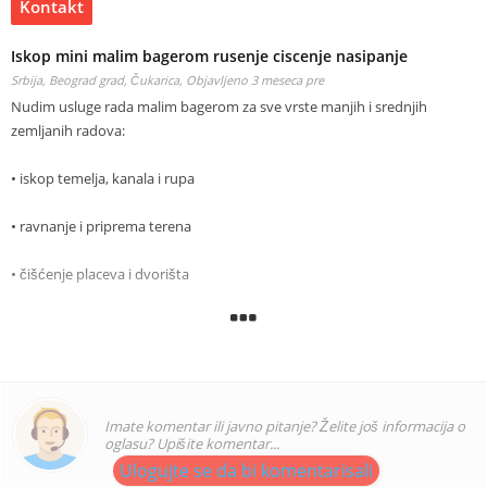
Kontakt
Iskop mini malim bagerom rusenje ciscenje nasipanje
Srbija, Beograd grad, Čukarica,
Objavljeno 3 meseca pre
Nudim usluge rada malim bagerom za sve vrste manjih i srednjih
zemljanih radova:
• iskop temelja, kanala i rupa
• ravnanje i priprema terena
• čišćenje placeva i dvorišta
• uređenje okućnica
• utovar i premeštanje materijala
Precizan i brz rad
Imate komentar ili javno pitanje? Želite još informacija o
oglasu? Upišite komentar...
Pogodno za tesne i nepristupačne prostore
Ulogujte se da bi komentarisali