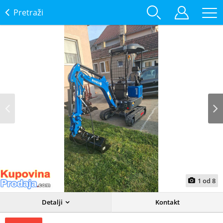
Pretraži
Prev
Next
1
od
8
Detalji
Kontakt