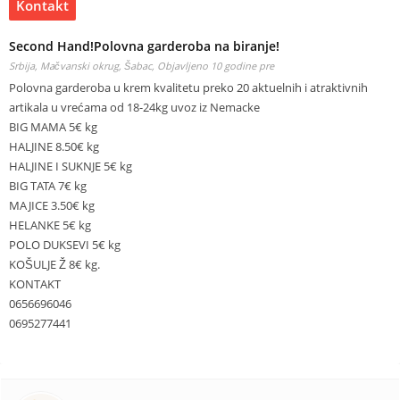
Kontakt
Second Hand!Polovna garderoba na biranje!
Srbija, Mačvanski okrug, Šabac,
Objavljeno 10 godine pre
Polovna garderoba u krem kvalitetu preko 20 aktuelnih i atraktivnih
artikala u vrećama od 18-24kg uvoz iz Nemacke
BIG MAMA 5€ kg
HALJINE 8.50€ kg
HALJINE I SUKNJE 5€ kg
BIG TATA 7€ kg
MAJICE 3.50€ kg
HELANKE 5€ kg
POLO DUKSEVI 5€ kg
KOŠULJE Ž 8€ kg.
KONTAKT
0656696046
0695277441