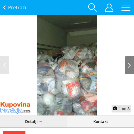
Pretraži
Prev
Next
1
od
8
Detalji
Kontakt