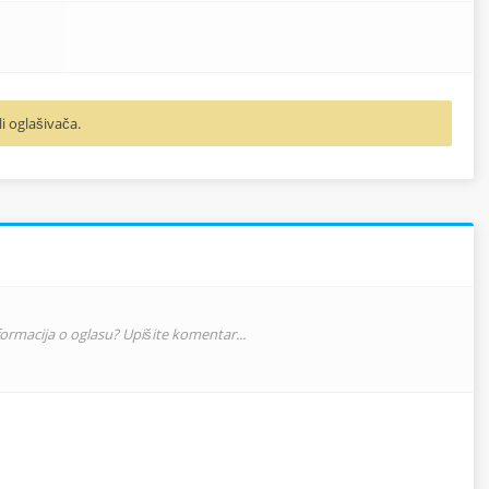
li oglašivača.
nformacija o oglasu? Upišite komentar...