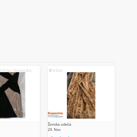
tohija
Kosovska
Srbija
Ženska odeća
29. Nov