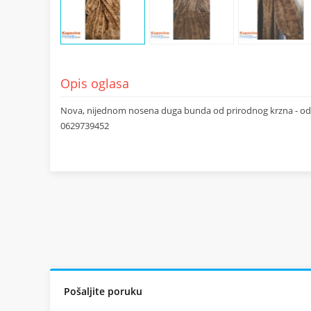
Opis oglasa
Nova, nijednom nosena duga bunda od prirodnog krzna - od ner
0629739452
Pošaljite poruku