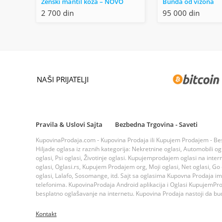
Ženski mantil koža – NOVO
Bunda od vizona
2 700 din
95 000 din
NAŠI PRIJATELJI
Pravila & Uslovi Sajta
Bezbedna Trgovina - Saveti
KupovinaProdaja.com - Kupovina Prodaja ili Kupujem Prodajem - Bespla
Hiljade oglasa iz raznih kategorija: Nekretnine oglasi, Automobili ogla
oglasi, Psi oglasi, Životinje oglasi. Kupujemprodajem oglasi na inte
oglasi, Oglasi.rs, Kupujem Prodajem org, Moji oglasi, Net oglasi, Go og
oglasi, Lalafo, Sosomange, itd. Sajt sa oglasima Kupovna Prodaja i
telefonima. KupovinaProdaja Android aplikacija i Oglasi KupujemProda
besplatno oglašavanje na internetu. Kupovina Prodaja nastoji da bude
Kontakt