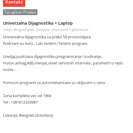
Kontakt
Tip oglasa:
Prodaja
Univerzalna Dijagnostika + Laptop
Srbija, Beograd grad, Zvezdara,
Objavljeno 5 godine pre
Univerzalna dijagnostika za preko 50 proizvodjaca.
Podrzani su Auto , Laki teretni i Teretni program.
Uredjaj podrzava dijagnostiku,programiranje i kodiranje,
motor,airbag,ABS,menjac,reset servisnih intervala , parametri u radu
vozila...
Pomocni programi za automehanicare su ukljuceni u cenu
Cena kompleta vec od 190e
Tel : +381612333987
Lokacija: Beograd (Zvezdara)