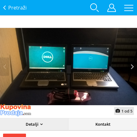
Pretraži
Prev
Next
1
od
5
Detalji
Kontakt