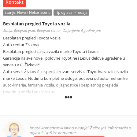
Kontakt
Stanje:
Novo / Nekorišćeno
Tip oglasa:
Prodaja
Besplatan pregled Toyota vozila
Srbija, Beograd grad, Beograd centar,
Objavljeno 5 godine pre
Besplatan pregled Toyota vozila
Auto centar Zivkovic
Besplatan pregled za sva vozila marke Toyota i Lexus.
Garancija na sve nove i polovne Toyotine i Lexus delove ugrađene u
servisu A.C. Živković
Auto servis Živković je specijalizovani servis za Toyotina vozila i vozila
marke Lexus. Nudimo kompletne usluge, počevši od auto-mehanike,
auto-limarije, farbanja vozila, dijagnostike i besplatnog pregleda
toyotinih vozila i vozila lexus.
Nudimo:
- Delove za sve modele marke toyota:avensis,avensis
verso,auris,aygo,corolla,corolla verso,celica,iq,yaris,yaris
verso,verso,rav4,urban cruiser,land cruiser
95,100,120,150,200,V8,hilux,previa,prius
Imate komentar ili javno pitanje? Želite još informacija o
- Delove za sve modele marke lexus:IS,GS,LS,LX,RX,GX,ES,SC,CT
oglasu? Upišite komentar...