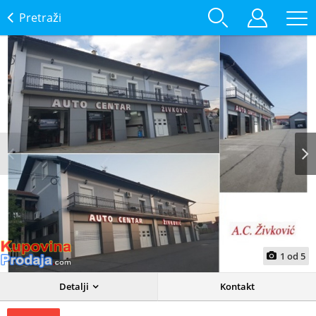
Pretraži
Prev
Next
1
od
5
Detalji
Kontakt