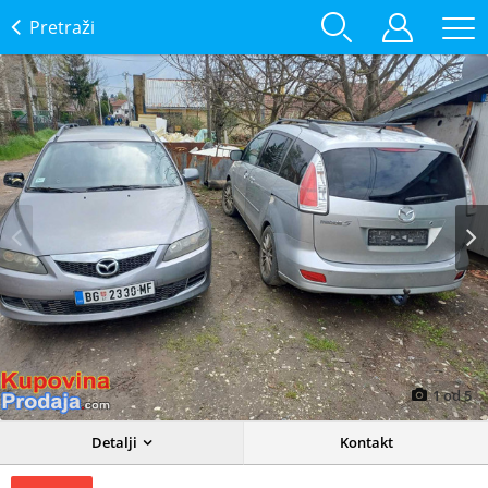
Pretraži
Prev
Next
1
od
5
Detalji
Kontakt