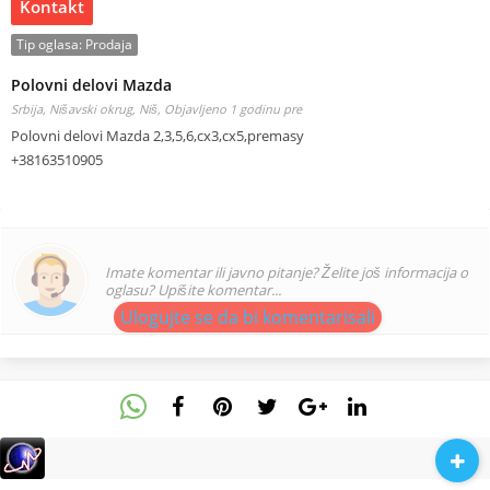
Kontakt
Tip oglasa:
Prodaja
Polovni delovi Mazda
Srbija, Nišavski okrug, Niš,
Objavljeno 1 godinu pre
Polovni delovi Mazda 2,3,5,6,cx3,cx5,premasy
+38163510905
Imate komentar ili javno pitanje? Želite još informacija o
oglasu? Upišite komentar...
Ulogujte se da bi komentarisali