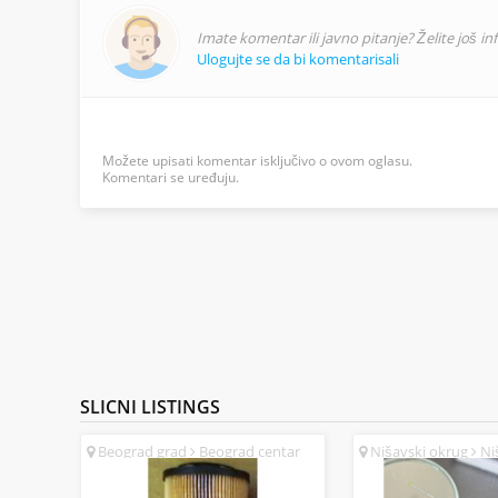
Imate komentar ili javno pitanje? Želite još i
Ulogujte se da bi komentarisali
Možete upisati komentar isključivo o ovom oglasu.
Komentari se uređuju.
SLICNI
LISTINGS
Beograd grad
Beograd centar
Nišavski okrug
Niš
(SR)