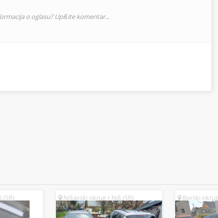
nformacija o oglasu? Upišite komentar...
 (SR)
Nišavski okrug
Niš (SR)
Borski okru