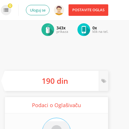
0
POSTAVITE OGLAS
Uloguj se
343x
0x
prikaza
klik na tel.
190 din
Podaci o Oglašivaču