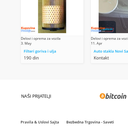
Delovi i oprema za vozila
Delovi i oprema za vozi
3. May
11. Apr
Filteri goriva i ulja
Auto stakla Novi S
190 din
Kontakt
NAŠI PRIJATELJI
Pravila & Uslovi Sajta
Bezbedna Trgovina - Saveti