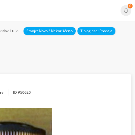
0
goriva i ulja
Stanje:
Novo / Nekorišćeno
Tip oglasa:
Prodaja
pre
ID #50620