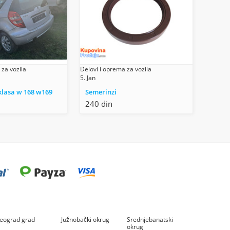
 za vozila
Delovi i oprema za vozila
5. Jan
klasa w 168 w169
Semerinzi
240 din
eograd grad
Južnobački okrug
Srednjebanatski
okrug