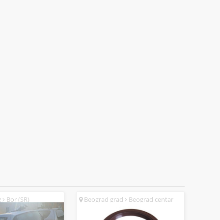
g
Bor (SR)
Beograd grad
Beograd centar
(SR)