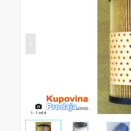
Prev
1
-
1
od
6