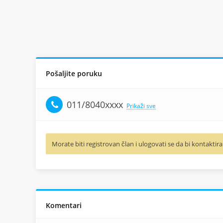
Pošaljite poruku
011/8040xxxx
Prikaži sve
Morate biti registrovan član i ulogovati se da bi kontaktira
Komentari