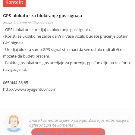
Kontakt
GPS blokator za blokiranje gps signala
Srbija,
Objavljeno 10 godine pre
- GPS blokator je uredjaj za blokiranje gps signala.
- Koristi se ukoliko ne zelite da Vi ili Vase vozilo budete pracenje putem
GPS signala.
- Uredjaj blokira samo GPS signal sto znaci da sve ostalo radi ali Vi ne
mozete da budeti praceni.
- Blokira gps lokatore, gps uredjaje za pracenje, gps funkciju na telefonu,
navigacije itd.
065/444-86-85
http://www.spyagent007.com
Imate komentar ili javno pitanje? Želite još informacija o
oglasu? Upišite komentar...
Ulogujte se da bi komentarisali