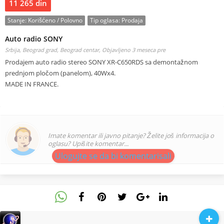
11 265 din
Stanje:
Korišćeno / Polovno
Tip oglasa:
Prodaja
Auto radio SONY
Srbija, Beograd grad, Beograd centar,
Objavljeno 3 meseca pre
Prodajem auto radio stereo SONY XR-C650RDS sa demontažnom
prednjom pločom (panelom), 40Wx4.
MADE IN FRANCE.
Imate komentar ili javno pitanje? Želite još informacija o
oglasu? Upišite komentar...
Ulogujte se da bi komentarisali