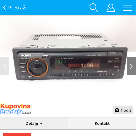
Pretraži
Prev
Next
1
od
3
Detalji
Kontakt