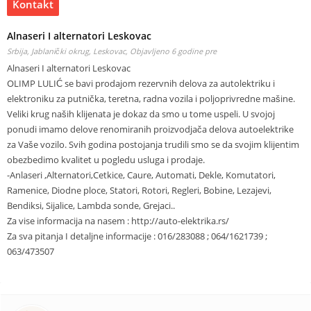
Kontakt
Alnaseri I alternatori Leskovac
Srbija, Jablanički okrug, Leskovac,
Objavljeno 6 godine pre
Alnaseri I alternatori Leskovac
OLIMP LULIĆ se bavi prodajom rezervnih delova za autolektriku i
elektroniku za putnička, teretna, radna vozila i poljoprivredne mašine.
Veliki krug naših klijenata je dokaz da smo u tome uspeli. U svojoj
ponudi imamo delove renomiranih proizvodjača delova autoelektrike
za Vaše vozilo. Svih godina postojanja trudili smo se da svojim klijentim
obezbedimo kvalitet u pogledu usluga i prodaje.
-Anlaseri ,Alternatori,Cetkice, Caure, Automati, Dekle, Komutatori,
Ramenice, Diodne ploce, Statori, Rotori, Regleri, Bobine, Lezajevi,
Bendiksi, Sijalice, Lambda sonde, Grejaci..
Za vise informacija na nasem : http://auto-elektrika.rs/
Za sva pitanja I detaljne informacije : 016/283088 ; 064/1621739 ;
063/473507