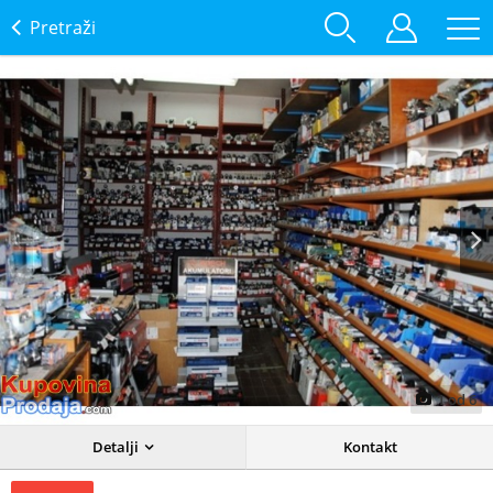
Pretraži
Prev
Next
1
od
6
Detalji
Kontakt