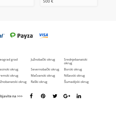
500 €
eograd grad
Južnobački okrug
Srednjebanatski
okrug
asinski okrug
Severnobački okrug
Borski okrug
remski okrug
Mačvanski okrug
Nišavski okrug
užnobanatski okrug
Raški okrug
Šumadijski okrug
bjavite na >>>