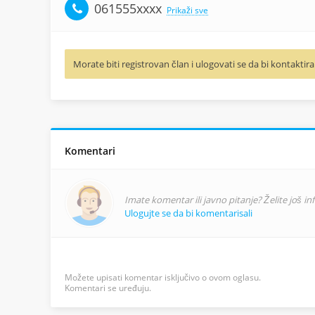
061555xxxx
Prikaži sve
Morate biti registrovan član i ulogovati se da bi kontaktira
Komentari
Imate komentar ili javno pitanje? Želite još i
Ulogujte se da bi komentarisali
Možete upisati komentar isključivo o ovom oglasu.
Komentari se uređuju.