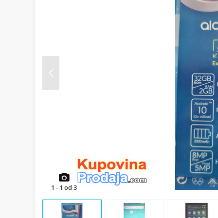
Prev
1
-
1
od
3