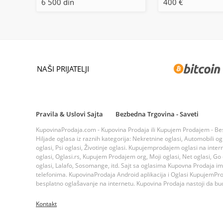
6 500 din
400 €
NAŠI PRIJATELJI
Pravila & Uslovi Sajta
Bezbedna Trgovina - Saveti
KupovinaProdaja.com - Kupovina Prodaja ili Kupujem Prodajem - Bespla
Hiljade oglasa iz raznih kategorija: Nekretnine oglasi, Automobili ogla
oglasi, Psi oglasi, Životinje oglasi. Kupujemprodajem oglasi na inte
oglasi, Oglasi.rs, Kupujem Prodajem org, Moji oglasi, Net oglasi, Go og
oglasi, Lalafo, Sosomange, itd. Sajt sa oglasima Kupovna Prodaja i
telefonima. KupovinaProdaja Android aplikacija i Oglasi KupujemProda
besplatno oglašavanje na internetu. Kupovina Prodaja nastoji da bude
Kontakt