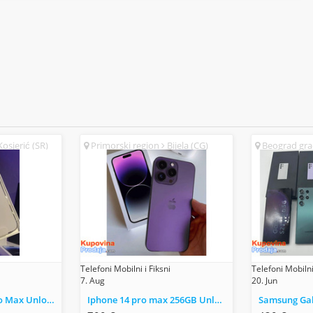
osjerić (SR)
Primorski region
Bijela (CG)
Beograd gr
(SR)
Telefoni Mobilni i Fiksni
Telefoni Mobilni 
7. Aug
20. Jun
Apple iPhone 14 Pro Max Unlocked
Iphone 14 pro max 256GB Unlocked