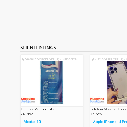
SLICNI
LISTINGS
Severnobački okrug
Subotica
Zlatiborski okrug
K
(SR)
Telefoni Mobilni i Fiksni
Telefoni Mobilni i Fiksni
24. Nov
13. Sep
Alcatel 1B