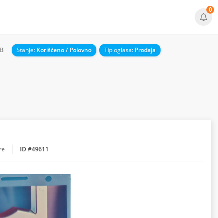
0
1B
Stanje:
Korišćeno / Polovno
Tip oglasa:
Prodaja
re
ID #49611