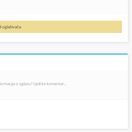
li oglašivača.
nformacija o oglasu? Upišite komentar...