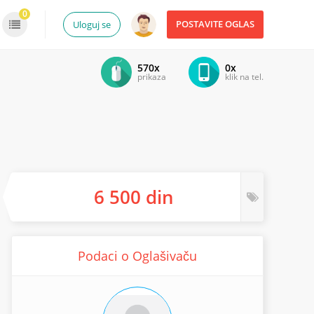
0
POSTAVITE OGLAS
Uloguj se
570x
0x
prikaza
klik na tel.
6 500 din
Podaci o Oglašivaču