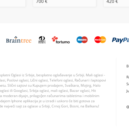
700 €
420 €
B
tni Oglasi iz Srbije, besplatno oglašavanje u Srbiji. Mali oglasi -
R
si, Poslovi oglasi, Lični oglasi, Telefoni oglasi, Računari i laptopovi
S
rnetu. Slični sajtovi su Kupujem prodajem, Svaštara, Mojtrg, Halo
lasi ili Googlasi, Srbija oglasi, mali oglasi, Bazar oglasi, Hit
J
ma moderan diyajn, prilago]en računarima tabletima i mobilnim
jem Iphone aplikacija je u izradi i uskoro će biti gotova za
 najveći sajt za oglase u Srbiji, Crnoj Gori, Bosni, na Balkanu!
O