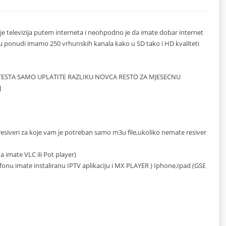
 je televizija putem interneta i neohpodno je da imate dobar internet
.u ponudi imamo 250 vrhunskih kanala kako u SD tako i HD kvaliteti
E TESTA SAMO UPLATITE RAZLIKU NOVCA RESTO ZA MJESECNU
]
 resiveri za koje vam je potreban samo m3u file,ukoliko nemate resiver
 imate VLC ili Pot player)
nu imate instaliranu IPTV aplikaciju i MX PLAYER ) Iphone,Ipad (GSE