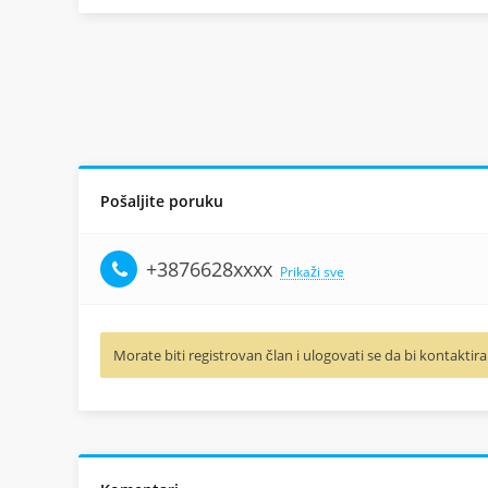
Pošaljite poruku
+3876628xxxx
Prikaži sve
Morate biti registrovan član i ulogovati se da bi kontaktira