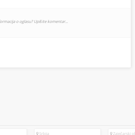
nformacija o oglasu? Upišite komentar...
Srbija
Zaječarski 