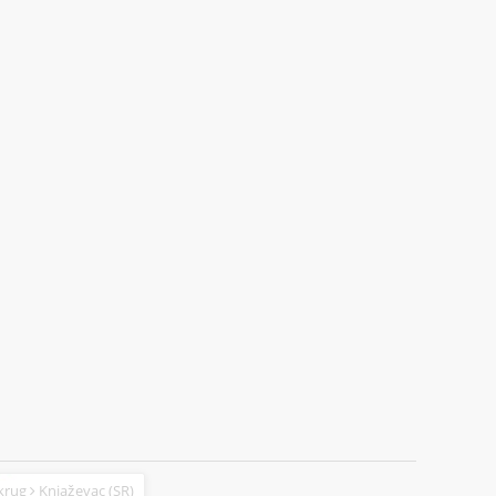
okrug
Knjaževac (SR)