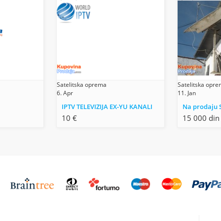
Satelitska oprema
Satelitska opr
6. Apr
11. Jan
IPTV TELEVIZIJA EX-YU KANALI
Na prodaju S
10 €
15 000 din