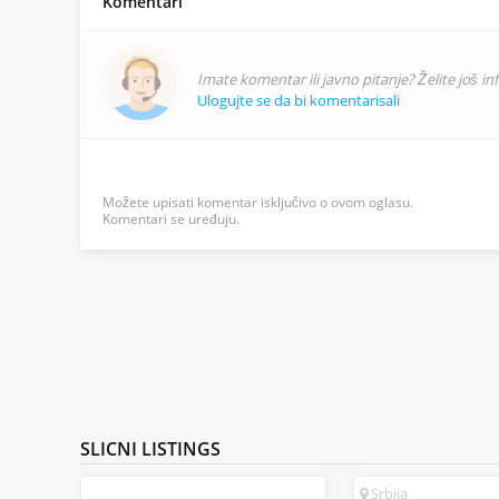
Komentari
Imate komentar ili javno pitanje? Želite još i
Ulogujte se da bi komentarisali
Možete upisati komentar isključivo o ovom oglasu.
Komentari se uređuju.
SLICNI
LISTINGS
Srbija