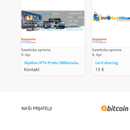
Satelitska oprema
Satelitska oprema
9. Apr
6. Apr
SkyMax IPTV-Preko 500Kanala(EX-YU,strani,filmski)
card sharing
Kontakt
15 €
NAŠI PRIJATELJI