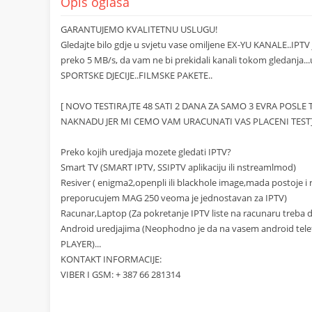
Opis oglasa
GARANTUJEMO KVALITETNU USLUGU!
Gledajte bilo gdje u svjetu vase omiljene EX-YU KANALE..IPTV
preko 5 MB/s, da vam ne bi prekidali kanali tokom gledanja..
SPORTSKE DJECIJE..FILMSKE PAKETE..
[ NOVO TESTIRAJTE 48 SATI 2 DANA ZA SAMO 3 EVRA POSL
NAKNADU JER MI CEMO VAM URACUNATI VAS PLACENI TEST
Preko kojih uredjaja mozete gledati IPTV?
Smart TV (SMART IPTV, SSIPTV aplikaciju ili nstreamlmod)
Resiver ( enigma2,openpli ili blackhole image,mada postoje i
preporucujem MAG 250 veoma je jednostavan za IPTV)
Racunar,Laptop (Za pokretanje IPTV liste na racunaru treba da
Android uredjajima (Neophodno je da na vasem android telefo
PLAYER)...
KONTAKT INFORMACIJE:
VIBER I GSM: + 387 66 281314