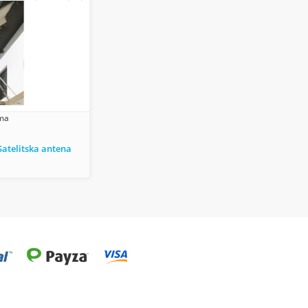
ema
atelitska antena