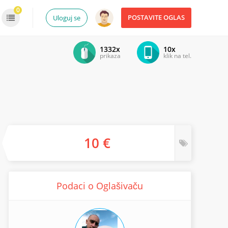
0
POSTAVITE OGLAS
Uloguj se
1332x
10x
prikaza
klik na tel.
10 €
Podaci o Oglašivaču