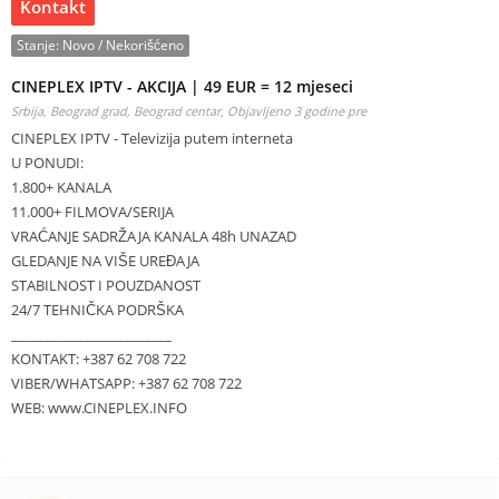
Kontakt
Stanje:
Novo / Nekorišćeno
CINEPLEX IPTV - AKCIJA | 49 EUR = 12 mjeseci
Srbija, Beograd grad, Beograd centar,
Objavljeno 3 godine pre
CINEPLEX IPTV - Televizija putem interneta
U PONUDI:
1.800+ KANALA
11.000+ FILMOVA/SERIJA
VRAĆANJE SADRŽAJA KANALA 48h UNAZAD
GLEDANJE NA VIŠE UREĐAJA
STABILNOST I POUZDANOST
24/7 TEHNIČKA PODRŠKA
________________________
KONTAKT: +387 62 708 722
VIBER/WHATSAPP: +387 62 708 722
WEB: www.CINEPLEX.INFO