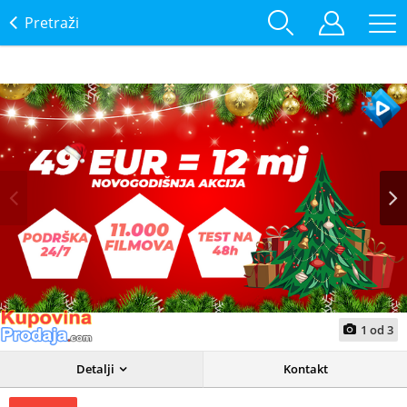
Pretraži
Prev
Next
1
od
3
Detalji
Kontakt