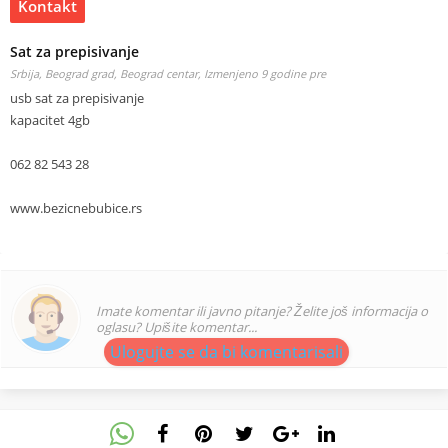
Kontakt
Sat za prepisivanje
Srbija, Beograd grad, Beograd centar,
Izmenjeno 9 godine pre
usb sat za prepisivanje
kapacitet 4gb
062 82 543 28
www.bezicnebubice.rs
Imate komentar ili javno pitanje? Želite još informacija o
oglasu? Upišite komentar...
Ulogujte se da bi komentarisali