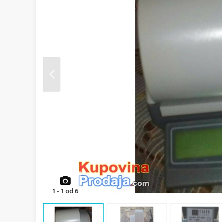
Prev
1
-
1
od
6