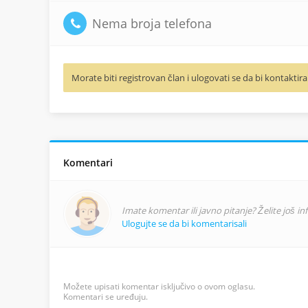
Nema broja telefona
Morate biti registrovan član i ulogovati se da bi kontaktira
Komentari
Imate komentar ili javno pitanje? Želite još i
Ulogujte se da bi komentarisali
Možete upisati komentar isključivo o ovom oglasu.
Komentari se uređuju.