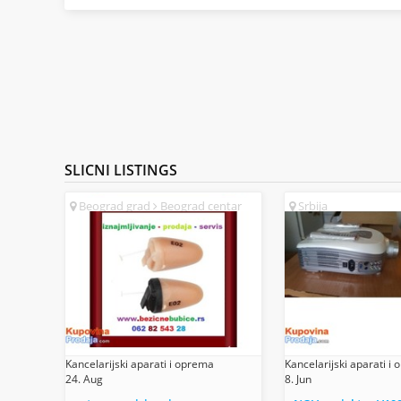
SLICNI
LISTINGS
Beograd grad
Beograd centar
Srbija
(SR)
Kancelarijski aparati i oprema
Kancelarijski aparati i
24. Aug
8. Jun