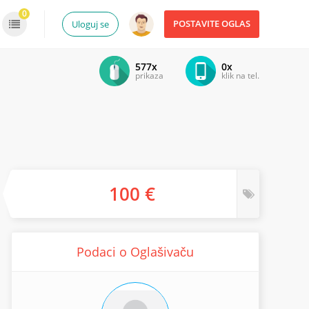
0
POSTAVITE OGLAS
Uloguj se
577x
0x
prikaza
klik na tel.
100 €
Podaci o Oglašivaču