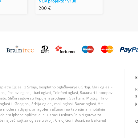
0
NOV projektor V130
200 €
B
tni Oglasi iz Srbije, besplatno oglašavanje u Srbiji. Mali oglasi -
R
si, Poslovi oglasi, Lični oglasi, Telefoni oglasi, Računari i laptopovi
S
rnetu. Slični sajtovi su Kupujem prodajem, Svaštara, Mojtrg, Halo
lasi ili Googlasi, Srbija oglasi, mali oglasi, Bazar oglasi, Hit
J
ma moderan diyajn, prilago]en računarima tabletima i mobilnim
jem Iphone aplikacija je u izradi i uskoro će biti gotova za
 najveći sajt za oglase u Srbiji, Crnoj Gori, Bosni, na Balkanu!
O