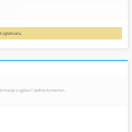
li oglašivača.
nformacija o oglasu? Upišite komentar...