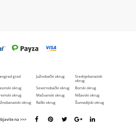
eograd grad
Južnobački okrug
Srednjebanatski
okrug
asinski okrug
Severnobački okrug
Borski okrug
remski okrug
Mačvanski okrug
Nišavski okrug
užnobanatski okrug
Raški okrug
Šumadijski okrug
bjavite na >>>