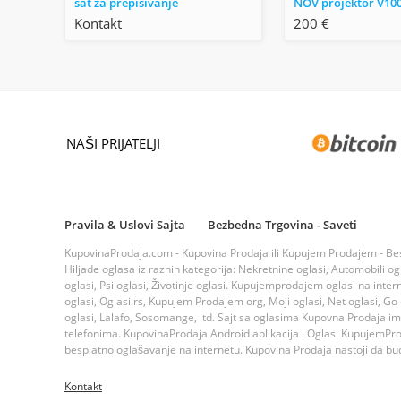
sat za prepisivanje
NOV projektor V10
Kontakt
200 €
NAŠI PRIJATELJI
Pravila & Uslovi Sajta
Bezbedna Trgovina - Saveti
KupovinaProdaja.com - Kupovina Prodaja ili Kupujem Prodajem - Bespla
Hiljade oglasa iz raznih kategorija: Nekretnine oglasi, Automobili ogla
oglasi, Psi oglasi, Životinje oglasi. Kupujemprodajem oglasi na inte
oglasi, Oglasi.rs, Kupujem Prodajem org, Moji oglasi, Net oglasi, Go og
oglasi, Lalafo, Sosomange, itd. Sajt sa oglasima Kupovna Prodaja i
telefonima. KupovinaProdaja Android aplikacija i Oglasi KupujemProda
besplatno oglašavanje na internetu. Kupovina Prodaja nastoji da bude
Kontakt