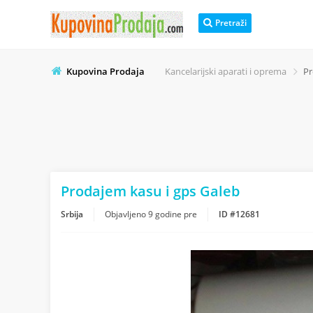
Pretraži
Kupovina Prodaja
Kancelarijski aparati i oprema
Pr
Prodajem kasu i gps Galeb
Srbija
Objavljeno
9 godine pre
ID #12681