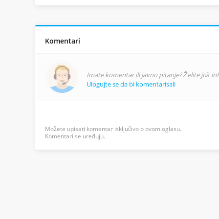
Komentari
Imate komentar ili javno pitanje? Želite još i
Ulogujte se da bi komentarisali
Možete upisati komentar isključivo o ovom oglasu.
Komentari se uređuju.