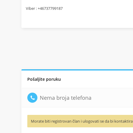
Viber : +46737799187
Pošaljite poruku
Nema broja telefona
Morate biti registrovan član i ulogovati se da bi kontaktira