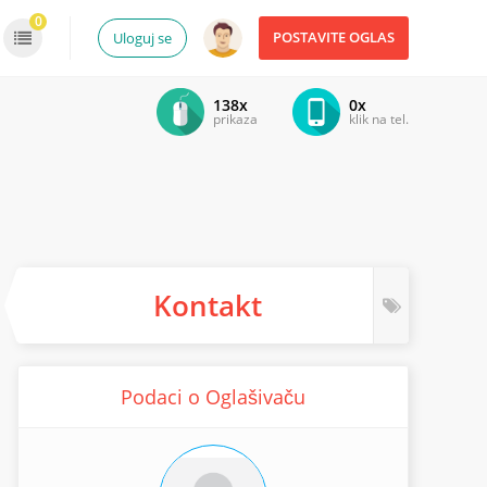
0
POSTAVITE OGLAS
Uloguj se
138x
0x
prikaza
klik na tel.
Kontakt
Podaci o Oglašivaču