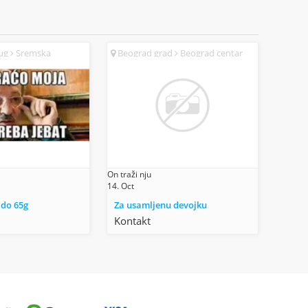
rug
Sremska
Beograd grad
Beograd centar
(SR)
On traži nju
14. Oct
 do 65g
Za usamljenu devojku
Kontakt