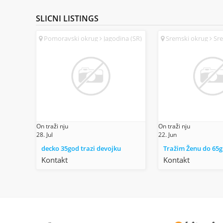
SLICNI
LISTINGS
Pomoravski okrug
Jagodina (SR)
Sremski okrug
Sr
Mitrovica (SR)
On traži nju
On traži nju
28. Jul
22. Jun
decko 35god trazi devojku
Tražim Ženu do 65g
Kontakt
Kontakt