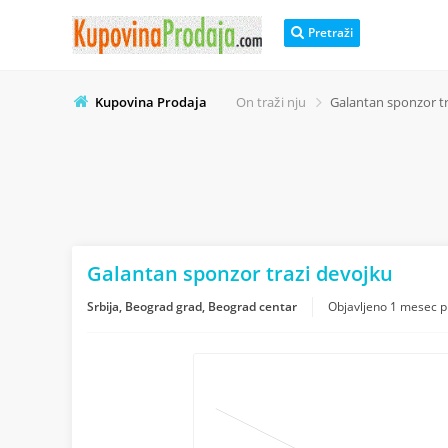
Pretraži
Kupovina Prodaja
On traži nju
Galantan sponzor tr
Galantan sponzor trazi devojku
Srbija, Beograd grad, Beograd centar
Objavljeno
1 mesec p