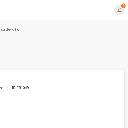
0
azi devojku
re
ID #51049