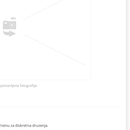
epostavljena fotografija
u/zenu za diskretna druzenja.