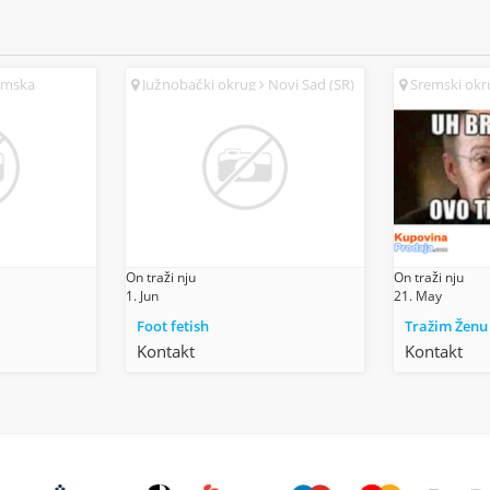
emska
Južnobački okrug
Novi Sad (SR)
Sremski ok
Mitrovica (SR)
On traži nju
On traži nju
1. Jun
21. May
Foot fetish
Tražim Ženu
Kontakt
Kontakt