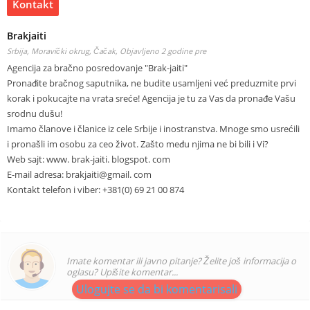
Kontakt
Brakjaiti
Srbija, Moravički okrug, Čačak,
Objavljeno 2 godine pre
Agencija za bračno posredovanje "Brak-jaiti"
Pronađite bračnog saputnika, ne budite usamljeni već preduzmite prvi
korak i pokucajte na vrata sreće! Agencija je tu za Vas da pronađe Vašu
srodnu dušu!
Imamo članove i članice iz cele Srbije i inostranstva. Mnoge smo usrećili
i pronašli im osobu za ceo život. Zašto među njima ne bi bili i Vi?
Web sajt: www. brak-jaiti. blogspot. com
E-mail adresa: brakjaiti@gmail. com
Kontakt telefon i viber: +381(0) 69 21 00 874
Imate komentar ili javno pitanje? Želite još informacija o
oglasu? Upišite komentar...
Ulogujte se da bi komentarisali