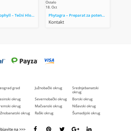
Ostalo
18. Oct
Liquid Chlorophyll – Tečni Hlorofil
Phytagra – Preparat za potenciju
Kontakt
eograd grad
Južnobački okrug
Srednjebanatski
okrug
asinski okrug
Severnobački okrug
Borski okrug
remski okrug
Mačvanski okrug
Nišavski okrug
užnobanatski okrug
Raški okrug
Šumadijski okrug
bjavite na >>>