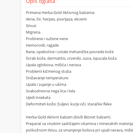
Opis oglasa
Primena Herba Gold Aktivnog balzama:
Akne, čir, herpes, psorijaza, ekcemi
Sinusi
Migrena
Proširene i sužene vene
Hemoroidi, ragade
Rane, opekotine i ostale mehaničke povrede kože
Svrab kože, dermatitis, crvenilo, suva, ispucala koža
Upala zglobova, mišića i nerava
Problemi kičmenog stuba
Snižavanje temperature
Upala i zujanje u ušima
Svakodnevna nega lica i tela
Ujedi insekata
Deformiteti kože: žuljevi, kurje oči, staračke fleke
Herba Gold Aktivni balzam (bivši Bionet balzam)
Preparat sa visokim sadržajem vitamina i mineralnih materij
potkožnom tkivu, za smanjenje bolova pri upali nerava, mišića 