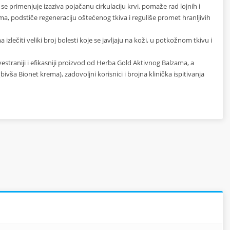
e se primenjuje izaziva pojačanu cirkulaciju krvi, pomaže rad lojnih i
, podstiče regeneraciju oštećenog tkiva i reguliše promet hranljivih
čiti veliki broj bolesti koje se javljaju na koži, u potkožnom tkivu i
traniji i efikasniji proizvod od Herba Gold Aktivnog Balzama, a
vša Bionet krema), zadovoljni korisnici i brojna klinička ispitivanja