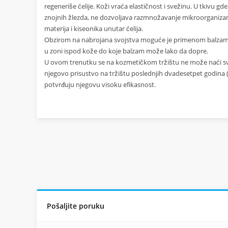
regeneriše ćelije. Koži vraća elastičnost i svežinu. U tkivu gd
znojnih žlezda, ne dozvoljava razmnožavanje mikroorganizama
materija i kiseonika unutar ćelija.
Obzirom na nabrojana svojstva moguće je primenom balzama izle
u zoni ispod kože do koje balzam može lako da dopre.
U ovom trenutku se na kozmetičkom tržištu ne može naći sves
njegovo prisustvo na tržištu poslednjih dvadesetpet godina (bi
potvrđuju njegovu visoku efikasnost.
Pošaljite poruku