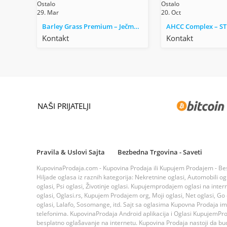
Ostalo
Ostalo
29. Mar
20. Oct
Barley Grass Premium – Ječmena trava
Kontakt
Kontakt
NAŠI PRIJATELJI
Pravila & Uslovi Sajta
Bezbedna Trgovina - Saveti
KupovinaProdaja.com - Kupovina Prodaja ili Kupujem Prodajem - Bespla
Hiljade oglasa iz raznih kategorija: Nekretnine oglasi, Automobili ogla
oglasi, Psi oglasi, Životinje oglasi. Kupujemprodajem oglasi na inte
oglasi, Oglasi.rs, Kupujem Prodajem org, Moji oglasi, Net oglasi, Go og
oglasi, Lalafo, Sosomange, itd. Sajt sa oglasima Kupovna Prodaja i
telefonima. KupovinaProdaja Android aplikacija i Oglasi KupujemProda
besplatno oglašavanje na internetu. Kupovina Prodaja nastoji da bude