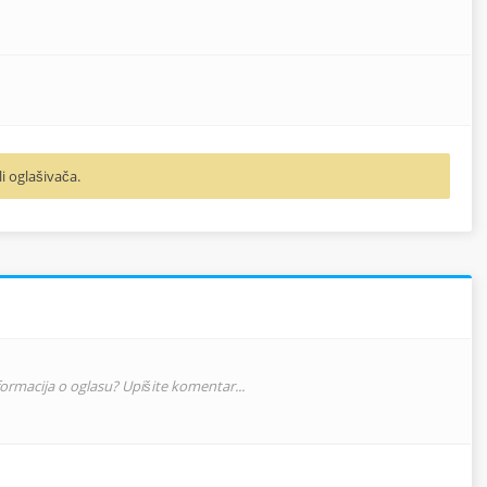
li oglašivača.
nformacija o oglasu? Upišite komentar...