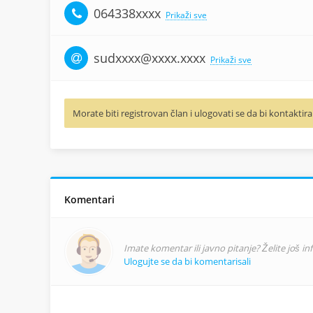
064338xxxx
Prikaži sve
sudxxxx@xxxx.xxxx
Prikaži sve
Morate biti registrovan član i ulogovati se da bi kontaktira
Komentari
Imate komentar ili javno pitanje? Želite još i
Ulogujte se da bi komentarisali