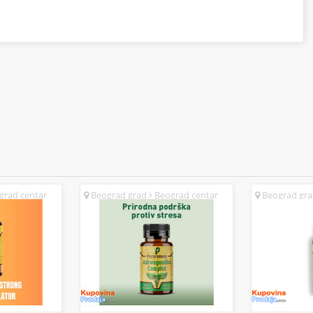
rad centar
Beograd grad
Beograd centar
Beograd gr
(SR)
(SR)