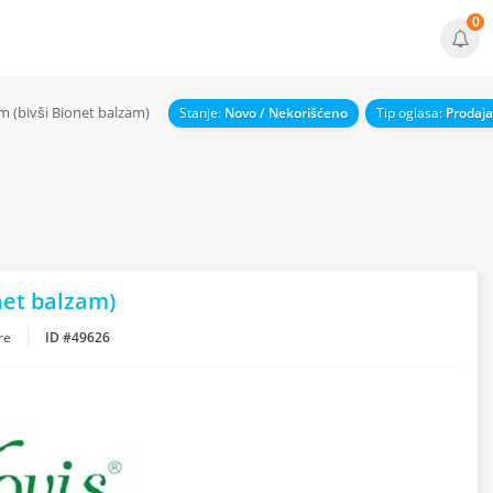
0
m (bivši Bionet balzam)
Stanje:
Novo / Nekorišćeno
Tip oglasa:
Prodaja
net balzam)
re
ID #49626