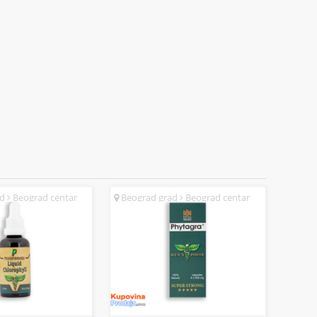
ad
Beograd centar
Beograd grad
Beograd centar
(SR)