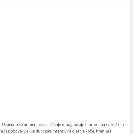
a. Uspešno se primenjuje za lečenje mnogobrojnih promena na koži i u
i zglobova. Deluje dubinski, intenzivira disanje kože, hrani je i