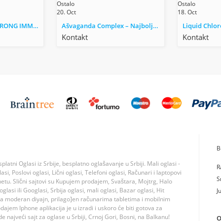
Ostalo
Ostalo
20. Oct
18. Oct
AHCC Complex – STRONG IMMUNOMODULATOR
Ašvaganda Complex – Najbolje za smirenje
Kontakt
Kontakt
B
tni Oglasi iz Srbije, besplatno oglašavanje u Srbiji. Mali oglasi -
R
si, Poslovi oglasi, Lični oglasi, Telefoni oglasi, Računari i laptopovi
S
rnetu. Slični sajtovi su Kupujem prodajem, Svaštara, Mojtrg, Halo
lasi ili Googlasi, Srbija oglasi, mali oglasi, Bazar oglasi, Hit
J
ma moderan diyajn, prilago]en računarima tabletima i mobilnim
jem Iphone aplikacija je u izradi i uskoro će biti gotova za
 najveći sajt za oglase u Srbiji, Crnoj Gori, Bosni, na Balkanu!
O