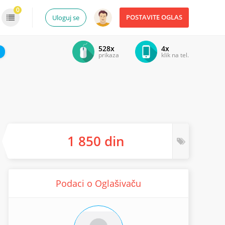
0
POSTAVITE OGLAS
Uloguj se
528x
4x
prikaza
klik na tel.
1 850 din
Podaci o Oglašivaču