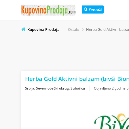
Pretraži
Kupovina Prodaja
Ostalo
Herba Gold Aktivni balza
Herba Gold Aktivni balzam (bivši Bio
Srbija, Severnobački okrug, Subotica
Objavljeno
2 godine p