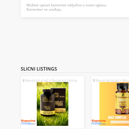
Možete upisati komentar isključivo o ovom oglasu.
Komentari se uređuju.
SLICNI
LISTINGS
Beograd grad
Beograd centar
Beograd grad
Beog
(SR)
(SR)