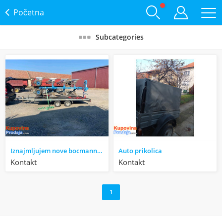
Početna
Subcategories
Iznajmljujem nove bocmann auto šlepe/prikolice
Auto prikolica
Kontakt
Kontakt
1