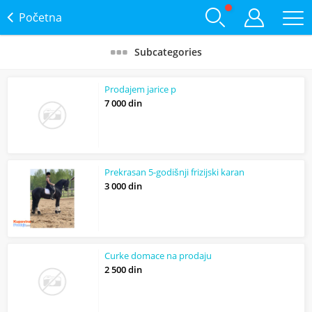
Početna
Subcategories
Prodajem jarice p
7 000 din
Prekrasan 5-godišnji frizijski karan
3 000 din
Curke domace na prodaju
2 500 din