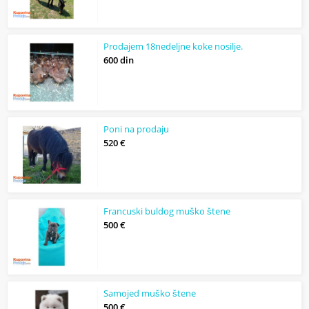
Prodajem 18nedeljne koke nosilje.
600 din
Poni na prodaju
520 €
Francuski buldog muško štene
500 €
Samojed muško štene
500 €