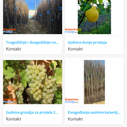
Trogodišnje i dvogodišnje voćne sadnice za dvorište i baštu
Sadnice dunje prodaja
Kontakt
Kontakt
Sadnice grozdja za proleće 2023 veliki izbor sorti
Dvogodisnje sadnice kalemljenog oraha - Rasadnik Antić
Kontakt
Kontakt