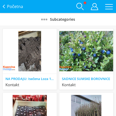
Početna
Subcategories
NA PRODAJU: Isečena Loza 1 KLASE za Kalemljenje (Kober BB)
SADNICE SUMSKE BOROVNICE
Kontakt
Kontakt