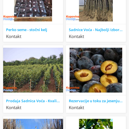
Perko seme - stočni kelj
Sadnice Voća - Najbolji Izbor za Vaš Voćnjak!
Kontakt
Kontakt
Prodaja Sadnica Voća - Kvalitetne Sadnice za Vaš Voćnjak!
Rezervacije u toku za jesenju sadnju voćnih sadnica
Kontakt
Kontakt