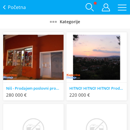
Početna
Kategorije
Niš - Prodajem poslovni prostor u Ekstra A zoni
HITNO! HITNO! HITNO! Prodaje se gg zemljište na manje od deset minuta od centra Niša
280 000 €
220 000 €