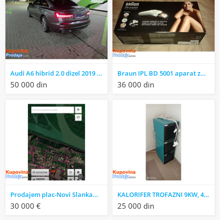
Audi A6 hibrid 2.0 dizel 2019 god
Braun IPL BD 5001 aparat za trajnu epilaciju
50 000 din
36 000 din
Prodajem plac-Novi Slankamen Janda
KALORIFER TROFAZNI 9KW, 400V, SA PODESAVAJUCIM TERMOMETROM ZA TEMPERATURU
30 000 €
25 000 din