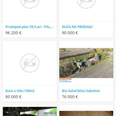
Prodajem plac 18.5 ari - PALILULA, 9.maj, Nis
KUĆA NA PRODAJU
96 200 €
90 000 €
kuca u nišu 150m2
Bio Salaš blizu Subotice
80 000 €
76 000 €