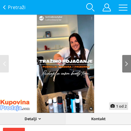
Pretraži
Prev
Next
1
od
2
Detalji
Kontakt