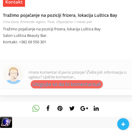
Kontakt
Tražimo pojačanje na poziciji frizera, lokacija Luštica Bay
Crna Gora, Primorski region, Tivat,
Objavljeno 1 mesec pre
Tražimo pojačanje na poziciji frizera, lokacija Luštica Bay
Salon Luštica Beauty Bar.
Kontakt: +382 69 550 301
Imate komentar ili javno pitanje? Želite još informacija o
oglasu? Upišite komentar...
Ulogujte se da bi komentarisali