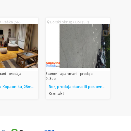
Raška (SR)
Borski okrug
Bor (SR)
mani - prodaja
Stanovi i apartmani - prodaja
9. Sep
Apartman na Kopaoniku, 28m2, blizu gondole, naselje Brzeće
Bor, prodaja stana ili poslovnog prostora ili zakup
Kontakt