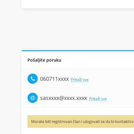
Pošaljite poruku
060711xxxx
Prikaži sve
sasxxxx@xxxx.xxxx
Prikaži sve
Morate biti registrovan član i ulogovati se da bi kontaktira