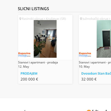
SLICNI
LISTINGS
Rasinski okrug
Kruševac (SR)
Južnobački okrug
Stanovi i apartmani - prodaja
Stanovi i apartmani - p
12. May
10. May
PRODAJEM
200 000 €
32 000 €