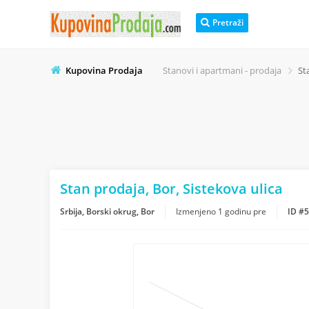
Pretraži
Kupovina Prodaja
Stanovi i apartmani - prodaja
St
Stan prodaja, Bor, Sistekova ulica
Srbija, Borski okrug, Bor
Izmenjeno
1 godinu pre
ID #