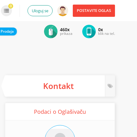
0
POSTAVITE OGLAS
Uloguj se
460x
0x
:
Prodaja
prikaza
klik na tel.
Kontakt
Podaci o Oglašivaču