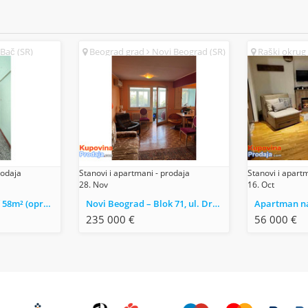
Bač (SR)
Beograd grad
Novi Beograd (SR)
Raški okrug
rodaja
Stanovi i apartmani - prodaja
Stanovi i apart
28. Nov
16. Oct
Dvosoban Stan Bač 58m² (opremljen)
Novi Beograd – Blok 71, ul. Dr. Ivana Ribara. 3,0, 78m2
235 000 €
56 000 €