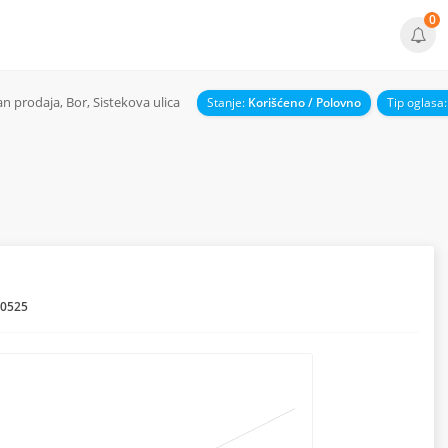
0
an prodaja, Bor, Sistekova ulica
Stanje:
Korišćeno / Polovno
Tip oglasa
50525