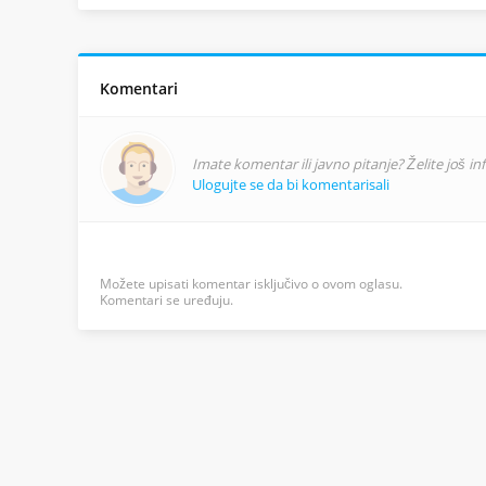
Komentari
Imate komentar ili javno pitanje? Želite još i
Ulogujte se da bi komentarisali
Možete upisati komentar isključivo o ovom oglasu.
Komentari se uređuju.