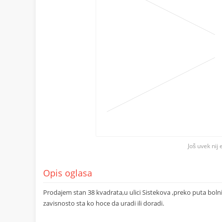
Još uvek nij 
Opis oglasa
Prodajem stan 38 kvadrata,u ulici Sistekova ,preko puta bolni
zavisnosto sta ko hoce da uradi ili doradi.