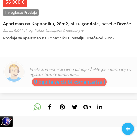
56 000 €
Tip oglasa:
Prodaja
Apartman na Kopaoniku, 28m2, blizu gondole, naselje Brzeće
Srbija, Raški okrug, Raška,
Izmenjeno 9 meseca pre
Prodaje se apartman na Kopaoniku u naselju Brzeće od 28m2
Imate komentar ili javno pitanje? Želite još informacija o
oglasu? Upišite komentar...
Ulogujte se da bi komentarisali