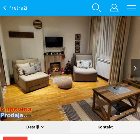
Pretraži
Prev
Next
1
od
10
Detalji
Kontakt