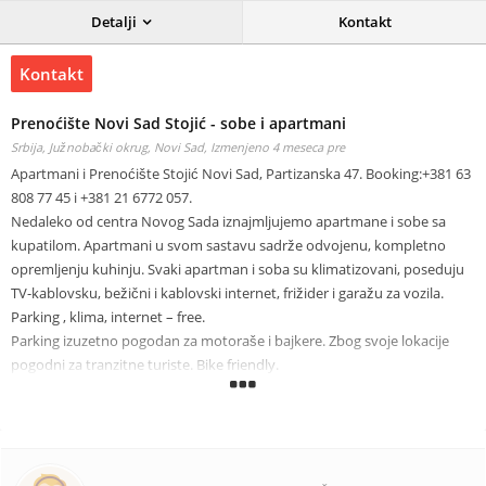
Detalji
Kontakt
Kontakt
Prenoćište Novi Sad Stojić - sobe i apartmani
Srbija, Južnobački okrug, Novi Sad,
Izmenjeno 4 meseca pre
Apartmani i Prenoćište Stojić Novi Sad, Partizanska 47. Booking:+381 63
808 77 45 i +381 21 6772 057.
Nedaleko od centra Novog Sada iznajmljujemo apartmane i sobe sa
kupatilom. Apartmani u svom sastavu sadrže odvojenu, kompletno
opremljenju kuhinju. Svaki apartman i soba su klimatizovani, poseduju
TV-kablovsku, bežični i kablovski internet, frižider i garažu za vozila.
Parking , klima, internet – free.
Parking izuzetno pogodan za motoraše i bajkere. Zbog svoje lokacije
pogodni za tranzitne turiste. Bike friendly.
Kontakt telefon: :+381 63 808 77 45 i +381/21 6772 057 i www.prenociste-
novisad.com
risto@neobee.net
Rooms and apartments for rent in Novi Sad, close to the City centre. All