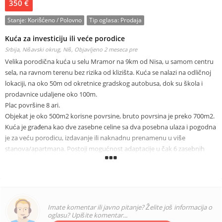
350 €
Stanje:
Korišćeno / Polovno
Tip oglasa:
Prodaja
Kuća za investiciju ili veće porodice
Srbija, Nišavski okrug, Niš,
Objavljeno 2 meseca pre
Velika porodična kuća u selu Mramor na 9km od Nisa, u samom centru
sela, na ravnom terenu bez rizika od klizišta. Kuća se nalazi na odličnoj
lokaciji, na oko 50m od okretnice gradskog autobusa, dok su škola i
prodavnice udaljene oko 100m.
Plac površine 8 ari.
Objekat je oko 500m2 korisne povrsine, bruto povrsina je preko 700m2.
Kuća je građena kao dve zasebne celine sa dva posebna ulaza i pogodna
je za veću porodicu, izdavanje ili naknadnu prenamenu u više
stanova/apartmana. Postoji mogućnost adaptacije u čak 6 zasebnih
stanova.
Leva strana kuće – oko 300m² korisne površine:
Funkcionalno prizemlje i prvi sprat
Prizemlje:
velika terasa
Imate komentar ili javno pitanje? Želite još informacija o
letnja kuhinja
oglasu? Upišite komentar...