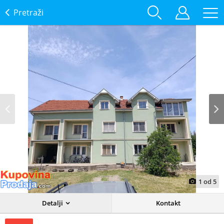
Pretraži
Prev
Next
1
od
5
Detalji
Kontakt