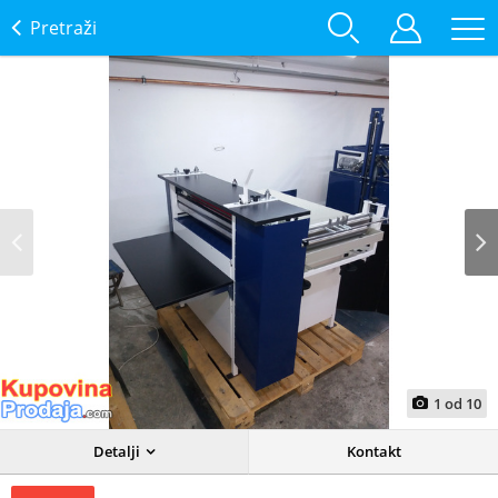
Pretraži
Prev
Next
1
od
10
Detalji
Kontakt