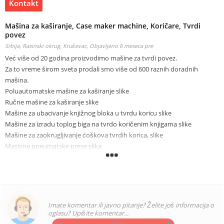
Kontakt
Mašina za kaširanje, Case maker machine, Koričare, Tvrdi
povez
Srbija, Rasinski okrug, Kruševac,
Objavljeno 6 meseca pre
Već više od 20 godina proizvodimo mašine za tvrdi povez.
Za to vreme širom sveta prodali smo više od 600 raznih doradnih
mašina.
Poluautomatske mašine za kaširanje slike
Ručne mašine za kaširanje slike
Mašine za ubacivanje knjižnog bloka u tvrdu koricu slike
Mašine za izradu toplog biga na tvrdo koričenim knjigama slike
Mašine za zaokrugljivanje ćoškova tvrdih korica, slike
Masivne pneumatske prese slika
Za sva vaša pitanja stojim vama na usluzi.
Takodje možete posetiti naš Youtube kanal BEMINI za video prikaz.
Sve informacije na tel +381641912535 Saša Beočanin
prbemini@gmail. com
Imate komentar ili javno pitanje? Želite još informacija o
oglasu? Upišite komentar...
We have been manufacturing hardcover machines for over 16 years.