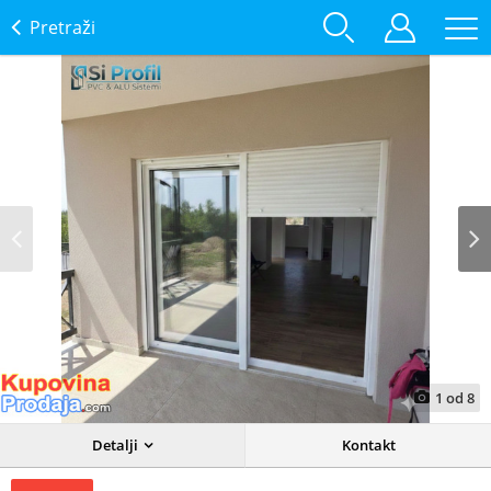
Pretraži
Prev
Next
1
od
8
Detalji
Kontakt