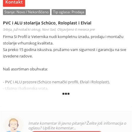
Kontakt
Stanje:
Novo / Nekorišćeno
Tip oglasa:
Prodaja
PVC i ALU stolarija Schüco, Roloplast i Elvial
Srbija, Južnobački okrug, Novi Sad,
Objavljeno 6 meseca pre
​Firma Si Profil iz Veternika nudi kompletnu izradu, prodaju i montažu
stolarije vrhunskog kvaliteta.
Sa preko 15 godina iskustva, pružamo vam sigurnost i garanciju na sve
izvedene radove.
​Naš asortiman obuhvata:
- ​PVC i ALU prozore (Schüco nemački profili, Elvial i Roloplast),
- ​Ulazna i balkonska vrata,
- ​Zatvaranje terasa (rešenja za dodatnu zvučnu i toplotnu izolaciju),
- ​Klizne sisteme (idealni za uštedu prostora i moderan izgled),
- ​Roletne i komarnike (kompletna zaštita od sunca i insekata).
​Zašto raditi sa nama?
Imate komentar ili javno pitanje? Želite još informacija o
oglasu? Upišite komentar...