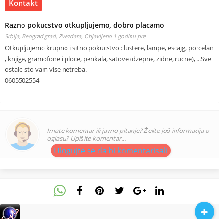
Kontakt
Razno pokucstvo otkupljujemo, dobro placamo
Srbija, Beograd grad, Zvezdara,
Objavljeno 1 godinu pre
Otkupljujemo krupno i sitno pokucstvo : lustere, lampe, escajg, porcelan
, knjige, gramofone i ploce, penkala, satove (dzepne, zidne, rucne), ...Sve
ostalo sto vam vise netreba.
0605502554
Imate komentar ili javno pitanje? Želite još informacija o
oglasu? Upišite komentar...
Ulogujte se da bi komentarisali