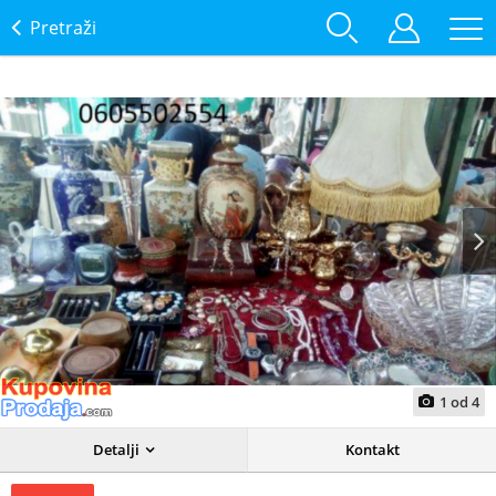
Pretraži
Prev
Next
1
od
4
Detalji
Kontakt