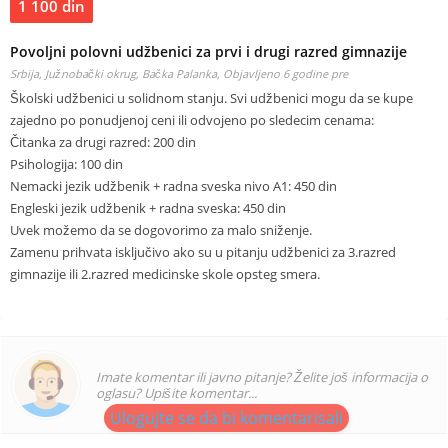
1 100 din
Povoljni polovni udžbenici za prvi i drugi razred gimnazije
Srbija, Južnobački okrug, Bačka Palanka,
Objavljeno 6 godine pre
Školski udžbenici u solidnom stanju. Svi udžbenici mogu da se kupe
zajedno po ponudjenoj ceni ili odvojeno po sledecim cenama:
Čitanka za drugi razred: 200 din
Psihologija: 100 din
Nemacki jezik udžbenik + radna sveska nivo A1: 450 din
Engleski jezik udžbenik + radna sveska: 450 din
Uvek možemo da se dogovorimo za malo sniženje.
Zamenu prihvata isključivo ako su u pitanju udžbenici za 3.razred
gimnazije ili 2.razred medicinske skole opsteg smera.
Imate komentar ili javno pitanje? Želite još informacija o
oglasu? Upišite komentar...
Ulogujte se da bi komentarisali