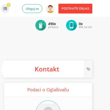
0
POSTAVITE OGLAS
Uloguj se
490x
0x
prikaza
klik na tel.
Kontakt
Podaci o Oglašivaču