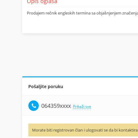
Opis oglasa
Prodajem rečnik engleskih termina sa objašnjenjem značenja
Pošaljite poruku
064359xxxx
Prikaži sve
Morate biti registrovan član i ulogovati se da bi kontaktira