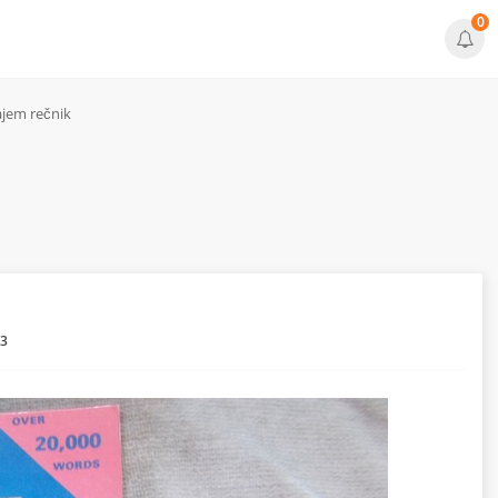
0
jem rečnik
43