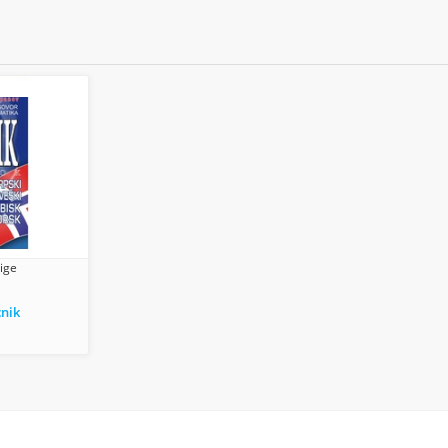
jige
cnik