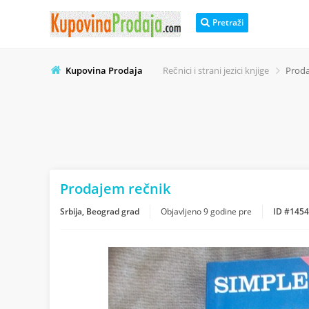
Pretraži
Kupovina Prodaja
Rečnici i strani jezici knjige
Proda
Prodajem rečnik
Srbija, Beograd grad
Objavljeno
9 godine pre
ID #145