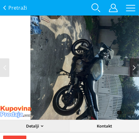
Pretraži
Prev
Next
1
od
5
Detalji
Kontakt