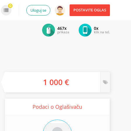
0
POSTAVITE OGLAS
Uloguj se
467x
0x
prikaza
klik na tel.
1 000 €
Podaci o Oglašivaču