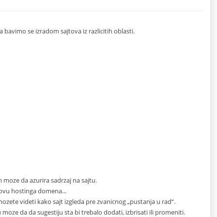
 bavimo se izradom sajtova iz razlicitih oblasti.
m moze da azurira sadrzaj na sajtu.
novu hostinga domena...
ete videti kako sajt izgleda pre zvanicnog „pustanja u rad“.
oze da da sugestiju sta bi trebalo dodati, izbrisati ili promeniti.