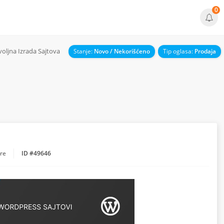
0
oljna Izrada Sajtova
Stanje:
Novo / Nekorišćeno
Tip oglasa:
Prodaja
pre
ID #49646