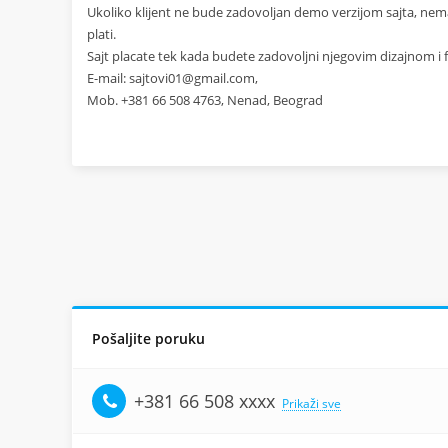
Ukoliko klijent ne bude zadovoljan demo verzijom sajta, nema
plati.
Sajt placate tek kada budete zadovoljni njegovim dizajnom 
E-mail:
sajtovi01@gmail.com
,
Mob. +381 66 508 4763, Nenad, Beograd
Pošaljite poruku
+381 66 508 xxxx
Prikaži sve