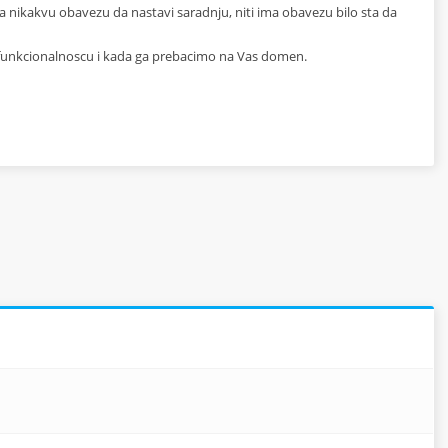
 nikakvu obavezu da nastavi saradnju, niti ima obavezu bilo sta da
i funkcionalnoscu i kada ga prebacimo na Vas domen.