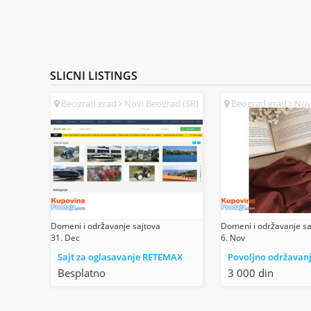
SLICNI
LISTINGS
Beograd grad
Novi Beograd (SR)
Beograd grad
Novi
Domeni i održavanje sajtova
Domeni i održavanje sa
31. Dec
6. Nov
Sajt za oglasavanje RETEMAX
Besplatno
3 000 din