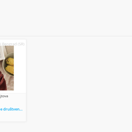
 Beograd (SR)
jtova
Povoljno održavanje društvenih mreža