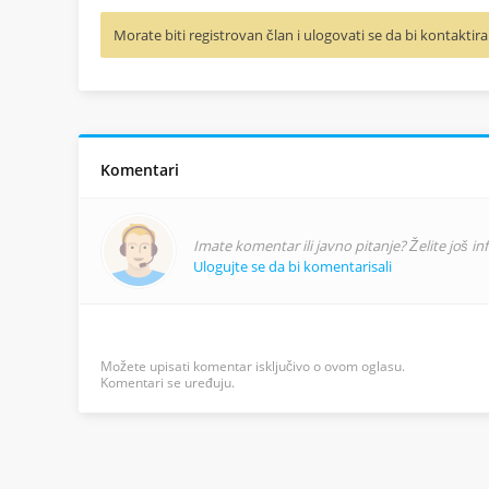
Morate biti registrovan član i ulogovati se da bi kontaktira
Komentari
Imate komentar ili javno pitanje? Želite još i
Ulogujte se da bi komentarisali
Možete upisati komentar isključivo o ovom oglasu.
Komentari se uređuju.