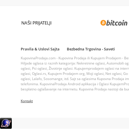
NAŠI PRIJATELJI
Pravila & Uslovi Sajta
Bezbedna Trgovina - Saveti
KupovinaProdaja.com - Kupovina Prodaja ili Kupujem Prodajem - Bespla
Hiljade oglasa iz raznih kategorija: Nekretnine oglasi, Automobili ogla
oglasi, Psi oglasi, Životinje oglasi. Kupujemprodajem oglasi na inte
oglasi, Oglasi.rs, Kupujem Prodajem org, Moji oglasi, Net oglasi, Go og
oglasi, Lalafo, Sosomange, itd. Sajt sa oglasima Kupovna Prodaja i
telefonima. KupovinaProdaja Android aplikacija i Oglasi KupujemProda
besplatno oglašavanje na internetu. Kupovina Prodaja nastoji da bude
Kontakt