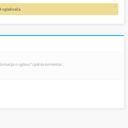
li oglašivača.
nformacija o oglasu? Upišite komentar...