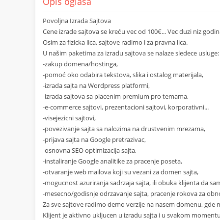
Opis oglasa
Povoljna Izrada Sajtova
Cene izrade sajtova se kreću vec od 100€... Vec duzi niz godina
Osim za fizicka lica, sajtove radimo i za pravna lica.
U našim paketima za izradu sajtova se nalaze sledece usluge:
-zakup domena/hostinga,
-pomoć oko odabira tekstova, slika i ostalog materijala,
-izrada sajta na Wordpress platformi,
-izrada sajtova sa placenim premium pro temama,
-e-commerce sajtovi, prezentacioni sajtovi, korporativni...
-visejezicni sajtovi,
-povezivanje sajta sa nalozima na drustvenim mrezama,
-prijava sajta na Google pretrazivac,
-osnovna SEO optimizacija sajta,
-instaliranje Google analitike za pracenje poseta,
-otvaranje web mailova koji su vezani za domen sajta,
-mogucnost azuriranja sadrzaja sajta, ili obuka klijenta da sa
-mesecno/godisnje odrzavanje sajta, pracenje rokova za ob
Za sve sajtove radimo demo verzije na nasem domenu, gde moz
Klijent je aktivno ukljucen u izradu sajta i u svakom momentu m