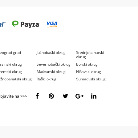
eograd grad
Južnobački okrug
Srednjebanatski
okrug
asinski okrug
Severnobački okrug
Borski okrug
remski okrug
Mačvanski okrug
Nišavski okrug
užnobanatski okrug
Raški okrug
Šumadijski okrug
bjavite na >>>