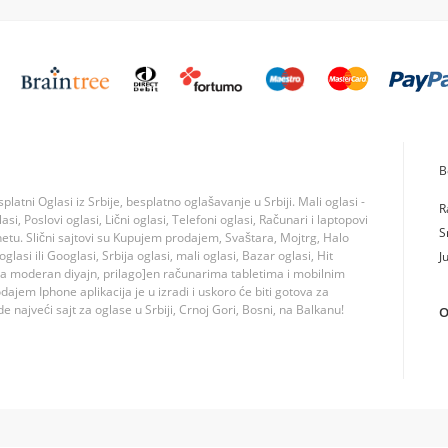
B
tni Oglasi iz Srbije, besplatno oglašavanje u Srbiji. Mali oglasi -
R
si, Poslovi oglasi, Lični oglasi, Telefoni oglasi, Računari i laptopovi
S
rnetu. Slični sajtovi su Kupujem prodajem, Svaštara, Mojtrg, Halo
lasi ili Googlasi, Srbija oglasi, mali oglasi, Bazar oglasi, Hit
J
ma moderan diyajn, prilago]en računarima tabletima i mobilnim
jem Iphone aplikacija je u izradi i uskoro će biti gotova za
 najveći sajt za oglase u Srbiji, Crnoj Gori, Bosni, na Balkanu!
O