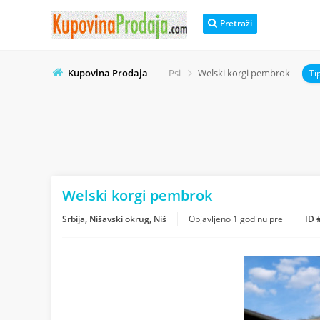
Pretraži
Kupovina Prodaja
Psi
Welski korgi pembrok
Ti
Welski korgi pembrok
Srbija, Nišavski okrug, Niš
Objavljeno
1 godinu pre
ID 