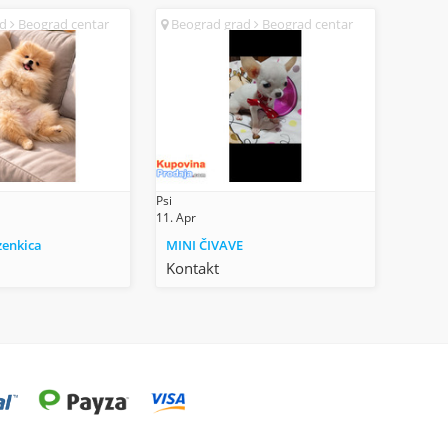
ad
Beograd centar
Beograd grad
Beograd centar
(SR)
Psi
11. Apr
enkica
MINI ČIVAVE
Kontakt