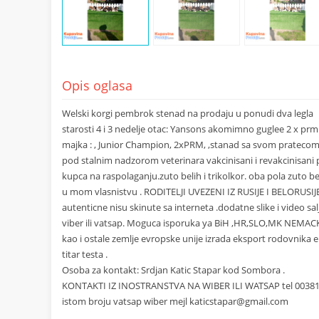
Opis oglasa
Welski korgi pembrok stenad na prodaju u ponudi dva legla
starosti 4 i 3 nedelje otac: Yansons akomimno guglee 2 x prm
majka : , Junior Champion, 2xPRM, ,stanad sa svom pratec
pod stalnim nadzorom veterinara vakcinisani i revakcinisani p
kupca na raspolaganju.zuto belih i trikolkor. oba pola zuto beli
u mom vlasnistvu . RODITELJI UVEZENI IZ RUSIJE I BELORUSIJE
autenticne nisu skinute sa interneta .dodatne slike i video sa
viber ili vatsap. Moguca isporuka ya BiH ,HR,SLO,MK NEMAC
kao i ostale zemlje evropske unije izrada eksport rodovnika 
titar testa .
Osoba za kontakt: Srdjan Katic Stapar kod Sombora .
KONTAKTI IZ INOSTRANSTVA NA WIBER ILI WATSAP tel 0038
istom broju vatsap wiber mejl
katicstapar@gmail.com