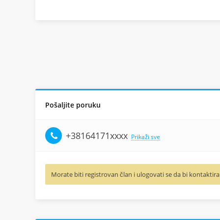
Pošaljite poruku
+38164171xxxx
Prikaži sve
Morate biti registrovan član i ulogovati se da bi kontaktira