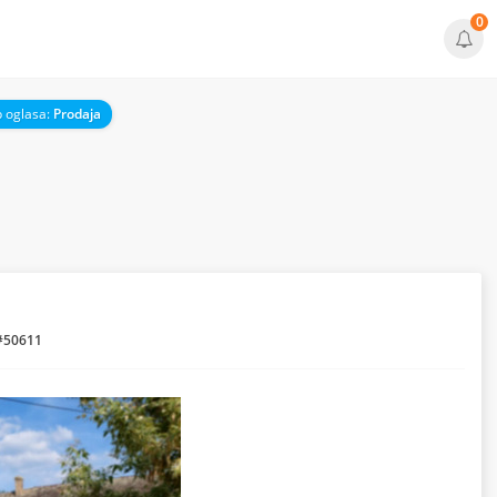
0
p oglasa:
Prodaja
#50611