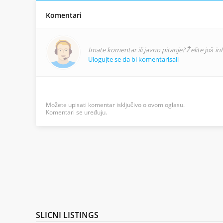
Komentari
Imate komentar ili javno pitanje? Želite još i
Ulogujte se da bi komentarisali
Možete upisati komentar isključivo o ovom oglasu.
Komentari se uređuju.
SLICNI
LISTINGS