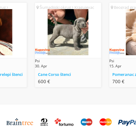
krug
Šumadijski okrug
Kragujevac
Beograd gr
(SR)
(SR)
Psi
Psi
30. Apr
15. Apr
relepi štenci
Cane Corso štenci
Pomeranac z
600 €
700 €