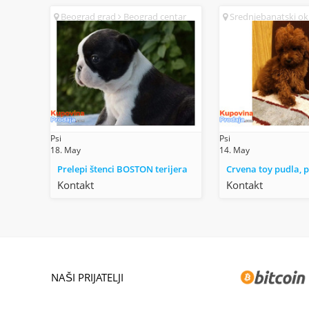
Beograd grad
Beograd centar
Srednjebanatski o
(SR)
Zrenjanin (SR)
Psi
Psi
18. May
14. May
Prelepi štenci BOSTON terijera
Crvena toy pudla, p
Kontakt
Kontakt
NAŠI PRIJATELJI