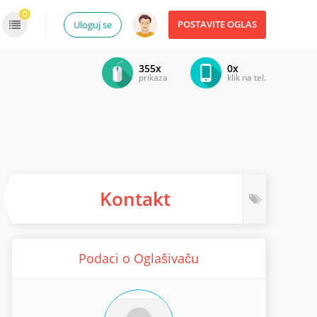
0
POSTAVITE OGLAS
Uloguj se
355x
0x
prikaza
klik na tel.
Kontakt
Podaci o Oglašivaču