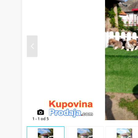
Prev
1
-
1
od
5