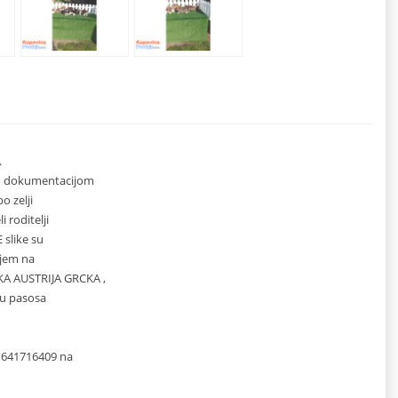
.
om dokumentacijom
o zelji
 roditelji
 slike su
ljem na
KA AUSTRIJA GRCKA ,
eu pasosa
1641716409 na