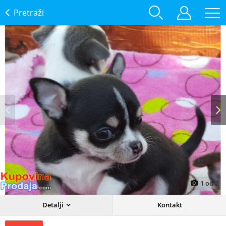
Pretraži
Prev
Next
1
od
2
Detalji
Kontakt