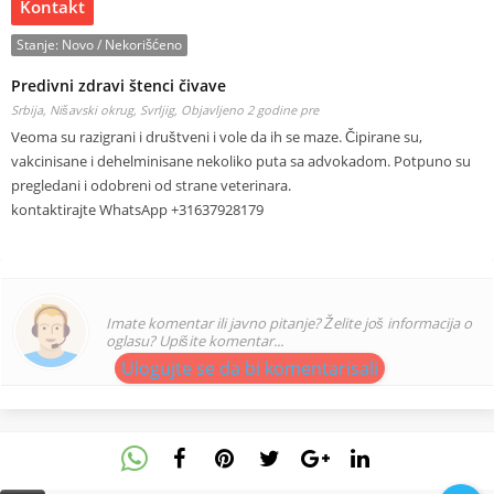
Kontakt
Stanje:
Novo / Nekorišćeno
Predivni zdravi štenci čivave
Srbija, Nišavski okrug, Svrljig,
Objavljeno 2 godine pre
Veoma su razigrani i društveni i vole da ih se maze. Čipirane su,
vakcinisane i dehelminisane nekoliko puta sa advokadom. Potpuno su
pregledani i odobreni od strane veterinara.
kontaktirajte WhatsApp +31637928179
Imate komentar ili javno pitanje? Želite još informacija o
oglasu? Upišite komentar...
Ulogujte se da bi komentarisali