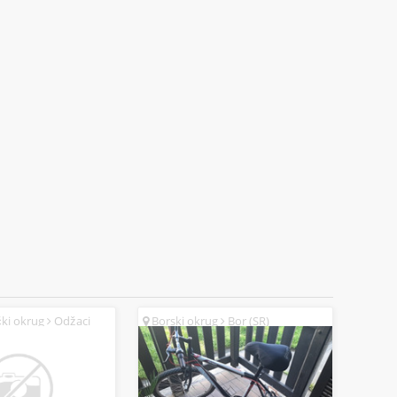
ki okrug
Odžaci
Borski okrug
Bor (SR)