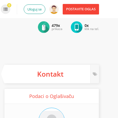
0
POSTAVITE OGLAS
Uloguj se
479x
0x
prikaza
klik na tel.
Kontakt
Podaci o Oglašivaču