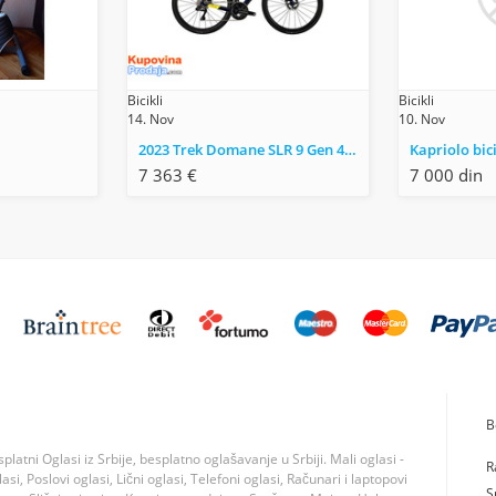
Bicikli
Bicikli
14. Nov
10. Nov
2023 Trek Domane SLR 9 Gen 4 Road Bike (M3BIKESHOP)
Kapriolo bic
7 363 €
7 000 din
B
tni Oglasi iz Srbije, besplatno oglašavanje u Srbiji. Mali oglasi -
R
si, Poslovi oglasi, Lični oglasi, Telefoni oglasi, Računari i laptopovi
S