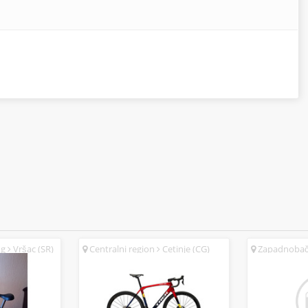
ug
Vršac (SR)
Centralni region
Cetinje (CG)
Zapadnobač
(SR)