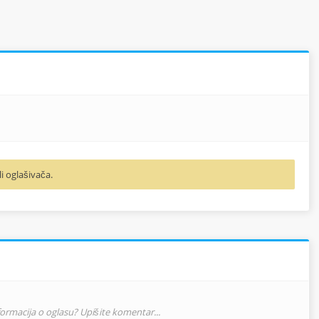
li oglašivača.
nformacija o oglasu? Upišite komentar...