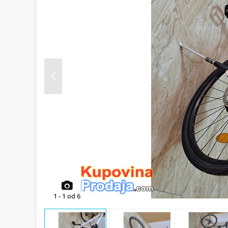
Prev
1
-
1
od
6