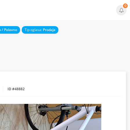
0
 / Polovno
Tip oglasa:
Prodaja
ID #48882