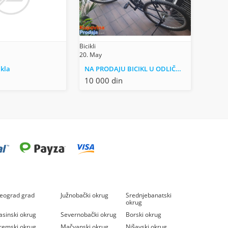
Bicikli
20. May
ikla
NA PRODAJU BICIKL U ODLIČNO OČUVANOM STANJU
10 000 din
eograd grad
Južnobački okrug
Srednjebanatski
okrug
asinski okrug
Severnobački okrug
Borski okrug
remski okrug
Mačvanski okrug
Nišavski okrug