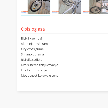
Opis oglasa
Bicikli kao nov!
Aluminijumski ram
City cross gume
Simano oprema
Rici vile,sediste
Dva sistema zakljucavanja
U odlicnom stanju
Mogucnost korekcije cene