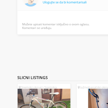
Ulogujte se da bi komentarisali
Možete upisati komentar isključivo o ovom oglasu.
Komentari se uređuju.
SLICNI
LISTINGS
Sremski okrug
Sremska
Južnobanatski okr
Mitrovica (SR)