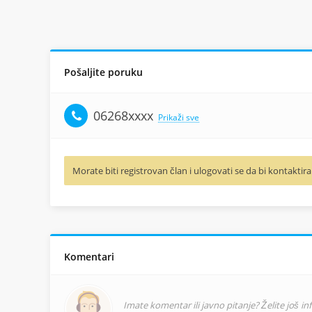
Pošaljite poruku
06268xxxx
Prikaži sve
Morate biti registrovan član i ulogovati se da bi kontaktira
Komentari
Imate komentar ili javno pitanje? Želite još i