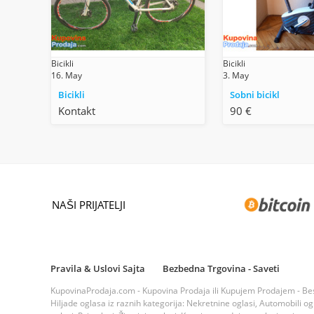
Bicikli
Bicikli
16. May
3. May
Bicikli
Sobni bicikl
Kontakt
90 €
NAŠI PRIJATELJI
Pravila & Uslovi Sajta
Bezbedna Trgovina - Saveti
KupovinaProdaja.com - Kupovina Prodaja ili Kupujem Prodajem - Bespla
Hiljade oglasa iz raznih kategorija: Nekretnine oglasi, Automobili ogla