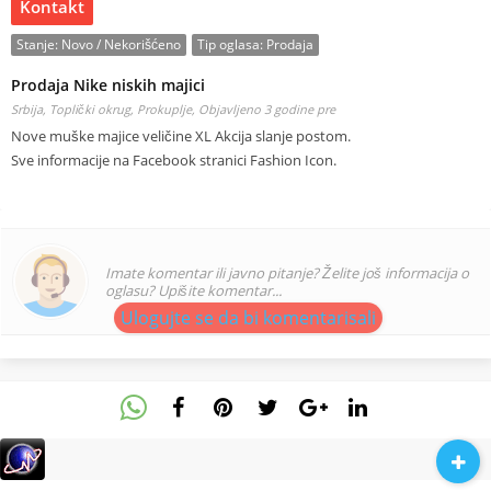
Kontakt
Stanje:
Novo / Nekorišćeno
Tip oglasa:
Prodaja
Prodaja Nike niskih majici
Srbija, Toplički okrug, Prokuplje,
Objavljeno 3 godine pre
Nove muške majice veličine XL Akcija slanje postom.
Sve informacije na Facebook stranici Fashion Icon.
Imate komentar ili javno pitanje? Želite još informacija o
oglasu? Upišite komentar...
Ulogujte se da bi komentarisali