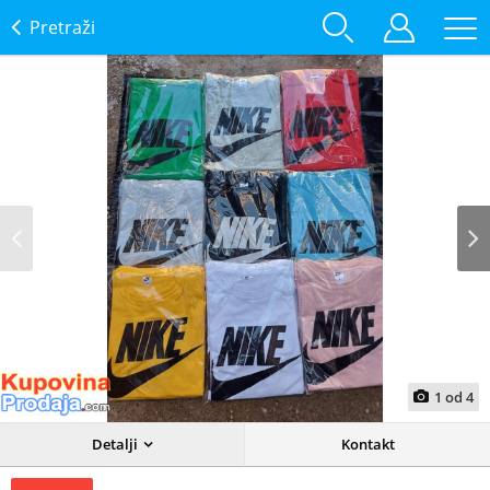
Pretraži
Prev
Next
1
od
4
Detalji
Kontakt