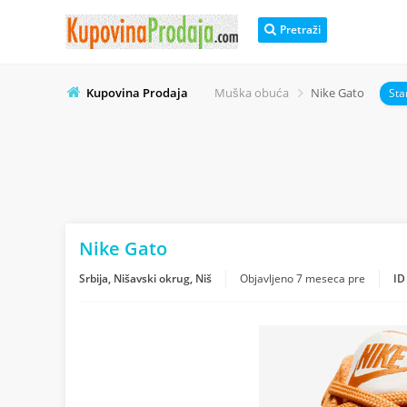
Pretraži
Kupovina Prodaja
Muška obuća
Nike Gato
Sta
Nike Gato
Srbija, Nišavski okrug, Niš
Objavljeno
7 meseca pre
ID