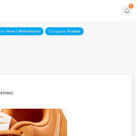
0
nje:
Novo / Nekorišćeno
Tip oglasa:
Prodaja
 #50862