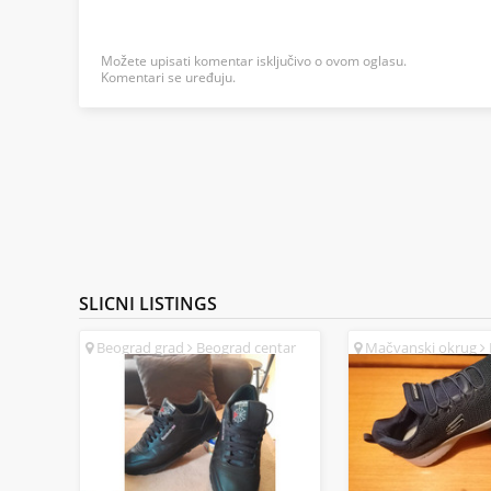
Možete upisati komentar isključivo o ovom oglasu.
Komentari se uređuju.
SLICNI
LISTINGS
Beograd grad
Beograd centar
Mačvanski okrug
(SR)