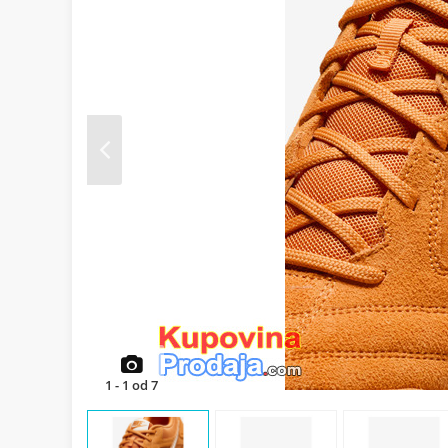
Prev
1
-
1
od
7