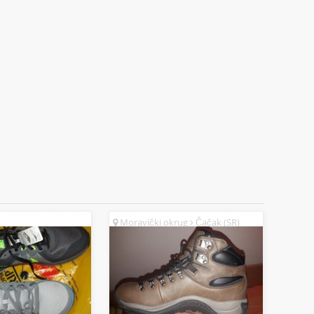
Moravički okrug
Čačak (SR)