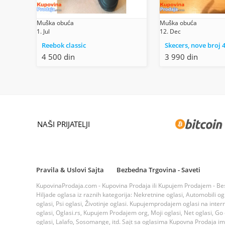
Muška obuća
Muška obuća
1. Jul
12. Dec
Reebok classic
Skecers, nove broj 
4 500 din
3 990 din
NAŠI PRIJATELJI
Pravila & Uslovi Sajta
Bezbedna Trgovina - Saveti
KupovinaProdaja.com - Kupovina Prodaja ili Kupujem Prodajem - Bespla
Hiljade oglasa iz raznih kategorija: Nekretnine oglasi, Automobili ogla
oglasi, Psi oglasi, Životinje oglasi. Kupujemprodajem oglasi na inte
oglasi, Oglasi.rs, Kupujem Prodajem org, Moji oglasi, Net oglasi, Go og
oglasi, Lalafo, Sosomange, itd. Sajt sa oglasima Kupovna Prodaja i