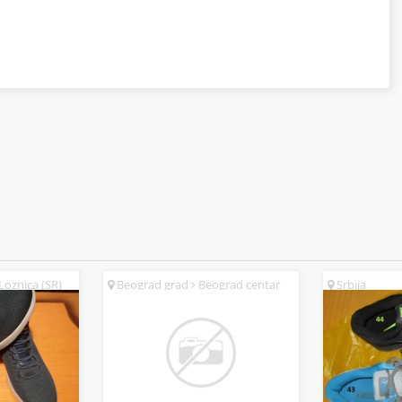
Loznica (SR)
Beograd grad
Beograd centar
Srbija
(SR)