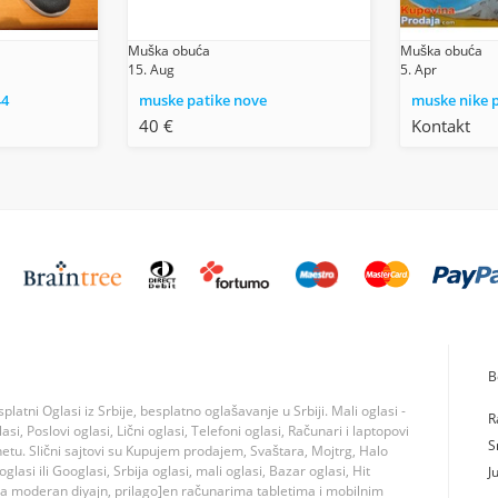
Muška obuća
Muška obuća
15. Aug
5. Apr
44
muske patike nove
muske nike p
40 €
Kontakt
B
tni Oglasi iz Srbije, besplatno oglašavanje u Srbiji. Mali oglasi -
R
si, Poslovi oglasi, Lični oglasi, Telefoni oglasi, Računari i laptopovi
S
rnetu. Slični sajtovi su Kupujem prodajem, Svaštara, Mojtrg, Halo
lasi ili Googlasi, Srbija oglasi, mali oglasi, Bazar oglasi, Hit
J
ma moderan diyajn, prilago]en računarima tabletima i mobilnim