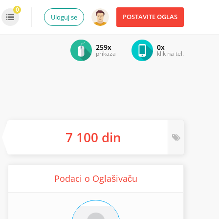
0
POSTAVITE OGLAS
Uloguj se
259x
0x
prikaza
klik na tel.
7 100 din
Podaci o Oglašivaču