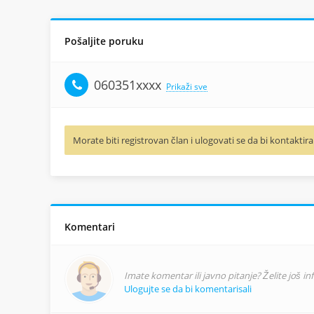
Pošaljite poruku
060351xxxx
Prikaži sve
Morate biti registrovan član i ulogovati se da bi kontaktira
Komentari
Imate komentar ili javno pitanje? Želite još i
Ulogujte se da bi komentarisali