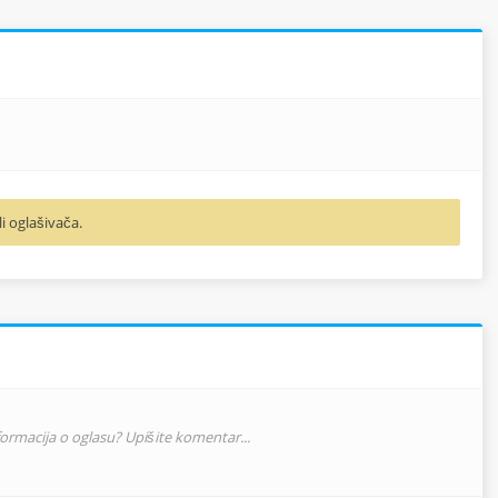
li oglašivača.
nformacija o oglasu? Upišite komentar...