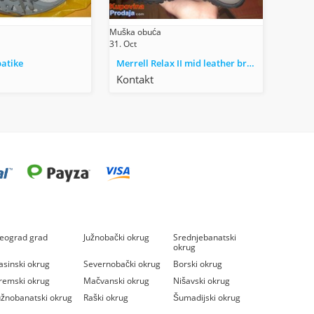
Muška obuća
31. Oct
atike
Merrell Relax II mid leather broj 43
Kontakt
eograd grad
Južnobački okrug
Srednjebanatski
okrug
asinski okrug
Severnobački okrug
Borski okrug
remski okrug
Mačvanski okrug
Nišavski okrug
užnobanatski okrug
Raški okrug
Šumadijski okrug