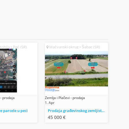
tohija
Peć (SR)
Mačvanski okrug
Šabac (SR)
 - prodaja
Zemlja i Plačevi - prodaja
1. Apr
 parcele u peci
Prodaja građevinskog zemljista na magistralnom putu Beograd-Obrenovac-Šabac
45 000 €