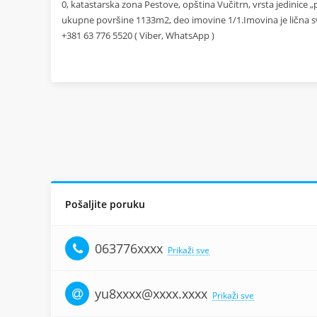
0, katastarska zona Pestove, opština Vučitrn, vrsta jedinice „
ukupne površine 1133m2, deo imovine 1/1.Imovina je lična sv
+381 63 776 5520 ( Viber, WhatsApp )
Pošaljite poruku
063776xxxx
Prikaži sve
yu8xxxx@xxxx.xxxx
Prikaži sve