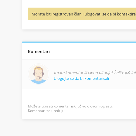
Morate biti registrovan član i ulogovati se da bi kontaktira
Komentari
Imate komentar ili javno pitanje? Želite još i
Ulogujte se da bi komentarisali
Možete upisati komentar isključivo o ovom oglasu.
Komentari se uređuju.