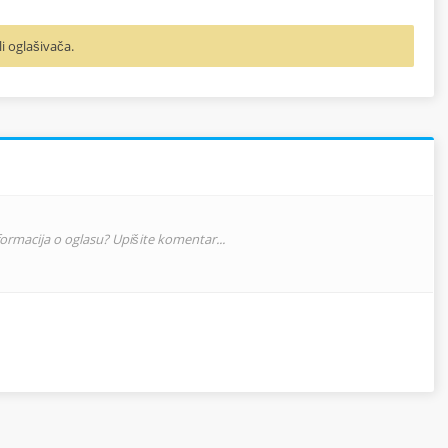
li oglašivača.
nformacija o oglasu? Upišite komentar...