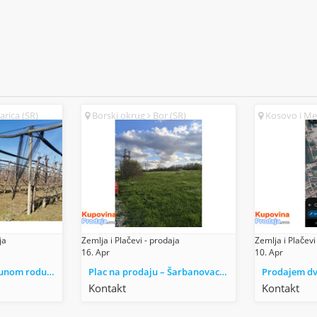
rica (SR)
Borski okrug
Bor (SR)
Kosovo i Me
ja
Zemlja i Plačevi - prodaja
Zemlja i Plačevi
16. Apr
10. Apr
Voćnjak trešnje u punom rodu, 1.5 Ha, Srbobran
Plac na prodaju – Šarbanovac (Bor)
Prodajem dve
Kontakt
Kontakt