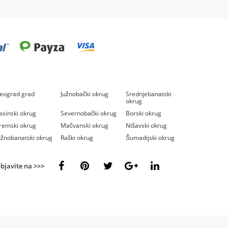
eograd grad
Južnobački okrug
Srednjebanatski
okrug
asinski okrug
Severnobački okrug
Borski okrug
remski okrug
Mačvanski okrug
Nišavski okrug
užnobanatski okrug
Raški okrug
Šumadijski okrug
bjavite na >>>