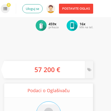
0
POSTAVITE OGLAS
Uloguj se
459x
16x
prikaza
klik na tel.
57 200 €
Podaci o Oglašivaču