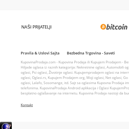
NAŠI PRIJATELJI
Pravila & Uslovi Sajta
Bezbedna Trgovina - Saveti
KupovinaProdaja.com - Kupovina Prodaja ili Kupujem Prodajem - Bespla
Hiljade oglasa iz raznih kategorija: Nekretnine oglasi, Automobili ogla
oglasi, Psi oglasi, Životinje oglasi. Kupujemprodajem oglasi na inte
oglasi, Oglasi.rs, Kupujem Prodajem org, Moji oglasi, Net oglasi, Go og
oglasi, Lalafo, Sosomange, itd. Sajt sa oglasima Kupovna Prodaja i
telefonima. KupovinaProdaja Android aplikacija i Oglasi KupujemProda
besplatno oglašavanje na internetu. Kupovina Prodaja nastoji da bude
Kontakt