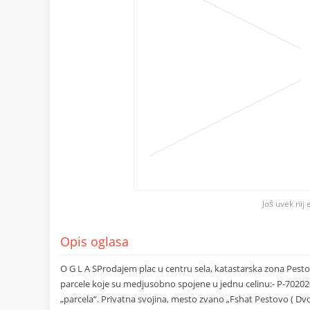
Još uvek nij 
Opis oglasa
O G L A SProdajem plac u centru sela, katastarska zona Pestove 
parcele koje su medjusobno spojene u jednu celinu:- P-702020
„parcela“. Privatna svojina, mesto zvano „Fshat Pestovo ( D