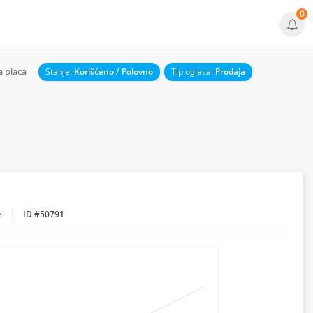
0
a placa
Stanje:
Korišćeno / Polovno
Tip oglasa:
Prodaja
e
ID #50791