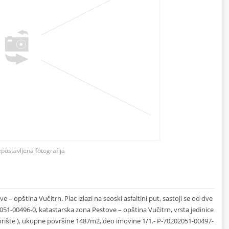
epostavljena fotografija
– opština Vučitrn. Plac izlazi na seoski asfaltini put, sastoji se od dve
51-00496-0, katastarska zona Pestove – opština Vučitrn, vrsta jedinice
vorište ), ukupne površine 1487m2, deo imovine 1/1.- P-70202051-00497-