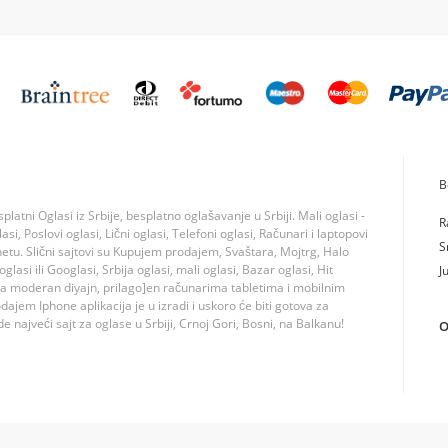
B
tni Oglasi iz Srbije, besplatno oglašavanje u Srbiji. Mali oglasi -
R
si, Poslovi oglasi, Lični oglasi, Telefoni oglasi, Računari i laptopovi
S
rnetu. Slični sajtovi su Kupujem prodajem, Svaštara, Mojtrg, Halo
lasi ili Googlasi, Srbija oglasi, mali oglasi, Bazar oglasi, Hit
J
ma moderan diyajn, prilago]en računarima tabletima i mobilnim
jem Iphone aplikacija je u izradi i uskoro će biti gotova za
 najveći sajt za oglase u Srbiji, Crnoj Gori, Bosni, na Balkanu!
O