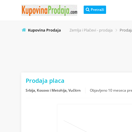
Pretraži
Kupovina Prodaja
Zemlja i Plačevi - prodaja
Prodaj
Prodaja placa
Srbija, Kosovo i Metohija, Vučitrn
Objavljeno
10 meseca pr