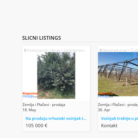
SLICNI
LISTINGS
Podunavski okrug
Smederevo
Beograd grad
Čuka
(SR)
Zemlja i Plačevi - prodaja
Zemlja i Plačevi - proda
18. May
30. Apr
Na prodaju vrhunski voćnjak trešnje 3 ha – Kolari kod Smedereva
105 000 €
Kontakt